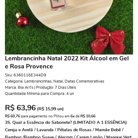
Lembrancinha Natal 2022 Kit Álcool em Gel
e Rosa Provence
Sku:
6360116E344D9
Categoria:
Lembrancinhas
,
Natal
,
Datas Comemorativas
Marca:
Bia Art's | Produção: 7 Dias Úteis
Quantidade Mínima para Compra:
4
un
R$ 63,96
(
R$ 15,99
un)
R$ 60,76
 para pagamento no PIX
ou em 
6x
 de 
R$ 10,66 
3S. Qual a Essência do Sabonete? (LIMITADO A 1 ESSÊNCIA)
Cereja e Avelã / Lavanda / Pétalas de Rosas / Mamãe Bebê /
Bamboo /Bamboo Suave / Alecrim / Capim Limão / Mangue Vert