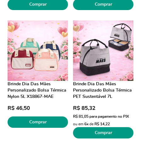
Comprar
Comprar
Brinde Dia Das Mães
Brinde Dia Das Mães
Personalizado Bolsa Térmica
Personalizado Bolsa Térmica
Nylon 5L X18867-MAE
PET Sustentável 7L
Brindes Personalizados
ASIBT313-MAE Brinde
R$ 46,50
R$ 85,32
Personalizado
R$ 81,05
para pagamento no PIX
Comprar
ou em
6x
de
R$ 14,22
Comprar