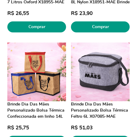
7 Litros Oxford X18955-MAE
8L Nylon X18951-MAE Brinde
Brinde Personalizado
Personalizado
R$ 26,55
R$ 23,90
Comprar
Comprar
Brinde Dia Das Mães
Brinde Dia Das Mães
Personalizado Bolsa Térmica
Personalizado Bolsa Térmica
Confeccionada em linho 14L
Feltro 6L X07085-MAE
X02400-MAE Brinde
Brindes Personalizados
R$ 25,75
R$ 51,03
Personalizado