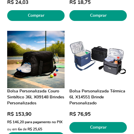
R$ 24,03
R$ 18,75
Comprar
Comprar
Bolsa Personalizada Couro
Bolsa Personalizada Térmica
Sintético 36L X09148 Brindes
6L X14551 Brinde
Personalizados
Personalizado
R$ 153,90
R$ 76,95
R$ 146,20
para pagamento no PIX
Comprar
ou em
6x
de
R$ 25,65