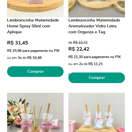
Lembrancinha Maternidade
Lembrancinha Maternidade
Home Spray 50ml com
Aromatizador Vidro Letra
Aplique
com Organza e Tag
R$ 31,45
de
R$ 22,42
R$ 22,42
R$ 29,88
para pagamento no PIX
R$ 21,30
para pagamento no PIX
ou em
3x
de
R$ 10,48
ou em
2x
de
R$ 11,21
2
Comprar
6
Comprar