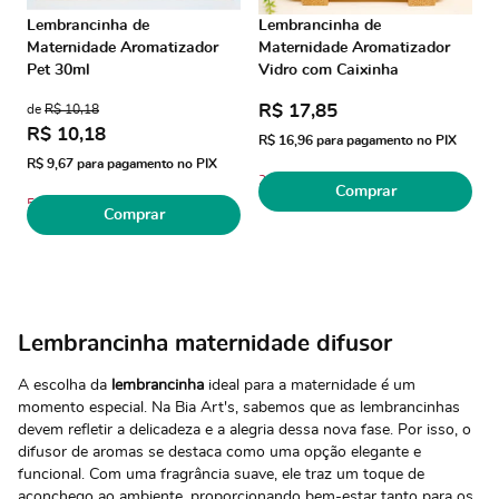
Lembrancinha de
Lembrancinha de
Maternidade Aromatizador
Maternidade Aromatizador
Pet 30ml
Vidro com Caixinha
R$ 17,85
de
R$ 10,18
R$ 10,18
R$ 16,96
para pagamento no PIX
R$ 9,67
para pagamento no PIX
2
Comprar
5
Comprar
Lembrancinha maternidade difusor
A escolha da
lembrancinha
ideal para a maternidade é um
momento especial. Na Bia Art's, sabemos que as lembrancinhas
devem refletir a delicadeza e a alegria dessa nova fase. Por isso, o
difusor de aromas se destaca como uma opção elegante e
funcional. Com uma fragrância suave, ele traz um toque de
aconchego ao ambiente, proporcionando bem-estar tanto para os