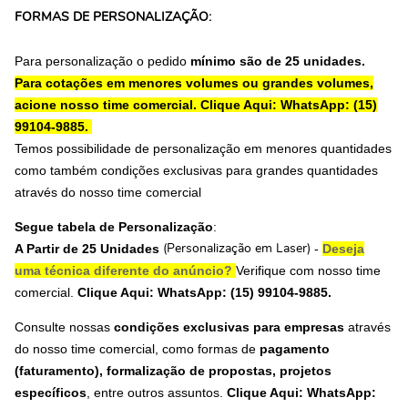
FORMAS DE PERSONALIZAÇÃO:
Para personalização o pedido
mínimo são de 25 unidades.
Para cotações em menores volumes ou grandes volumes,
acione nosso time comercial.
Clique Aqui: WhatsApp: (15)
99104-9885.
Temos possibilidade de personalização em menores quantidades
como também condições exclusivas para grandes quantidades
através do nosso time comercial
Segue tabela de Personalização
:
A Partir de 25 Unidades
-
Deseja
(Personalização em Laser)
uma técnica diferente do anúncio?
Verifique com nosso time
comercial.
Clique Aqui: WhatsApp: (15) 99104-9885.
Consulte nossas
condições exclusivas para empresas
através
do nosso time comercial, como formas de
pagamento
(faturamento), formalização de propostas, projetos
específicos
, entre outros assuntos.
Clique Aqui: WhatsApp: