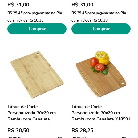
R$ 31,00
R$ 31,00
R$ 29,45
para pagamento no PIX
R$ 29,45
para pagamento no PIX
ou em
3x
de
R$ 10,33
ou em
3x
de
R$ 10,33
Comprar
Comprar
Tábua de Corte
Tábua de Corte
Personalizada 30x20 cm
Personalizada 30x20 cm
Bambu com Canaleta
Bambu com Canaleta X18591
X18584B Brindes
Brinde Personalizado
R$ 30,50
R$ 28,25
Personalizados