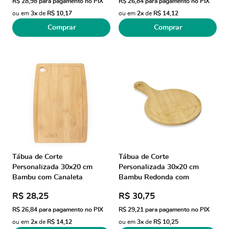
R$ 28,98
para pagamento no PIX
R$ 26,84
para pagamento no PIX
ou em
3x
de
R$ 10,17
ou em
2x
de
R$ 14,12
Comprar
Comprar
Tábua de Corte
Tábua de Corte
Personalizada 30x20 cm
Personalizada 30x20 cm
Bambu com Canaleta
Bambu Redonda com
X18591B Brindes
Canaleta X18664P Brinde
R$ 28,25
R$ 30,75
Personalizados
Personalizado
R$ 26,84
para pagamento no PIX
R$ 29,21
para pagamento no PIX
ou em
2x
de
R$ 14,12
ou em
3x
de
R$ 10,25