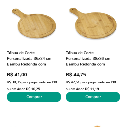
Tábua de Corte
Tábua de Corte
Personalizada 36x24 cm
Personalizada 38x26 cm
Bambu Redonda com
Bambu Redonda com
Canaleta X18664M Brindes
Canaleta X18664G Brindes
R$ 41,00
R$ 44,75
Personalizados
Personalizados
R$ 38,95
para pagamento no PIX
R$ 42,51
para pagamento no PIX
ou em
4x
de
R$ 10,25
ou em
4x
de
R$ 11,19
Comprar
Comprar