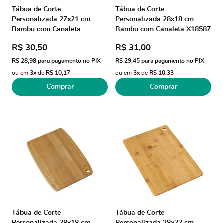
Tábua de Corte
Tábua de Corte
Personalizada 27x21 cm
Personalizada 28x18 cm
Bambu com Canaleta
Bambu com Canaleta X18587
X18583B Brinde
Brinde Personalizado
R$ 30,50
R$ 31,00
Personalizado
R$ 28,98
para pagamento no PIX
R$ 29,45
para pagamento no PIX
ou em
3x
de
R$ 10,17
ou em
3x
de
R$ 10,33
Comprar
Comprar
Tábua de Corte
Tábua de Corte
Personalizada 28x18 cm
Personalizada 28x22 cm