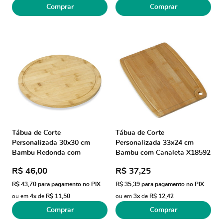
Comprar
Comprar
Tábua de Corte
Tábua de Corte
Personalizada 30x30 cm
Personalizada 33x24 cm
Bambu Redonda com
Bambu com Canaleta X18592
Canaleta X18670 Brinde
Brinde Personalizado
R$ 46,00
R$ 37,25
Personalizado
R$ 43,70
para pagamento no PIX
R$ 35,39
para pagamento no PIX
ou em
4x
de
R$ 11,50
ou em
3x
de
R$ 12,42
Comprar
Comprar