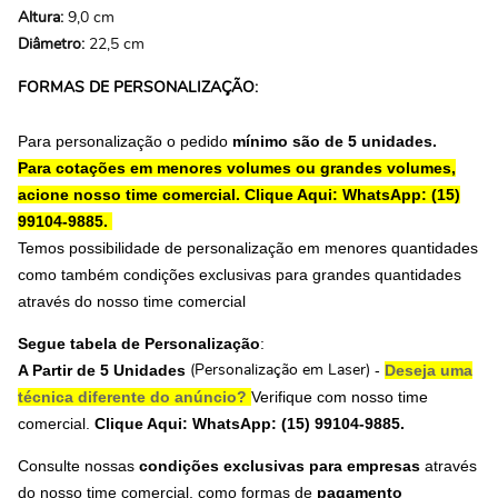
Altura:
9,0 cm
Diâmetro:
22,5 cm
FORMAS DE PERSONALIZAÇÃO:
Para personalização o pedido
mínimo são de 5 unidades.
Para cotações em menores volumes ou grandes volumes,
acione nosso time comercial.
Clique Aqui: WhatsApp: (15)
99104-9885.
Temos possibilidade de personalização em menores quantidades
como também condições exclusivas para grandes quantidades
através do nosso time comercial
Segue tabela de Personalização
:
A Partir de 5 Unidades
-
Deseja uma
(Personalização em Laser)
técnica diferente do anúncio?
Verifique com nosso time
comercial.
Clique Aqui: WhatsApp: (15) 99104-9885.
Consulte nossas
condições exclusivas para empresas
através
do nosso time comercial, como formas de
pagamento