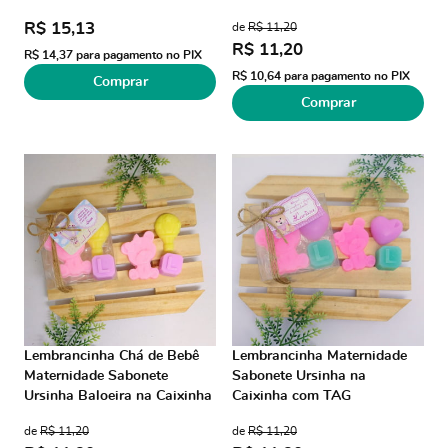
R$ 15,13
de
R$ 11,20
R$ 11,20
R$ 14,37
para pagamento no PIX
R$ 10,64
para pagamento no PIX
Comprar
Comprar
Lembrancinha Chá de Bebê
Lembrancinha Maternidade
Maternidade Sabonete
Sabonete Ursinha na
Ursinha Baloeira na Caixinha
Caixinha com TAG
com TAG
de
R$ 11,20
de
R$ 11,20