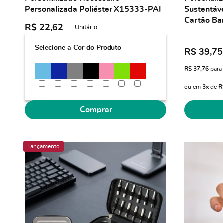
Personalizada Poliéster X15333-PAI
Sustentáv
Cartão B
R$ 22,62
Unitário
Selecione a Cor do Produto
R$ 39,75
R$ 37,76
para
ou em
3x
de
R
Comprar
Lançamento