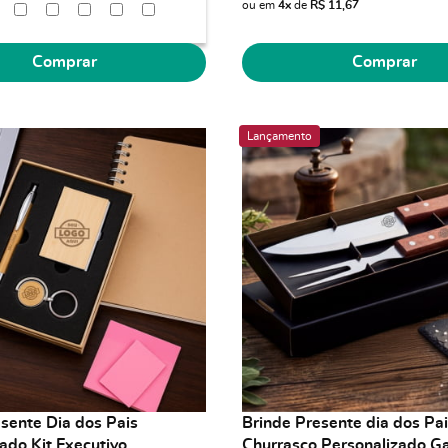
ou em
4x
de
R$ 11,67
Comprar
Comprar
Lançamento
sente Dia dos Pais
Brinde Presente dia dos Pai
ado Kit Executivo
Churrasco Personalizado Ga