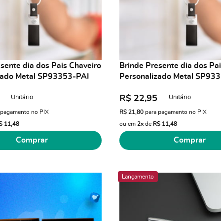
sente dia dos Pais Chaveiro
Brinde Presente dia dos Pa
zado Metal SP93353-PAI
Personalizado Metal SP93
Unitário
Unitário
R$ 22,95
 pagamento no PIX
R$ 21,80
para pagamento no PIX
$ 11,48
ou em
2x
de
R$ 11,48
Comprar
Comprar
Lançamento