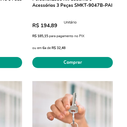
I
Acessórios 3 Peças SMKT-9047B-PAI
Unitário
R$ 194,89
R$ 185,15
para pagamento no PIX
ou em
6x
de
R$ 32,48
Comprar