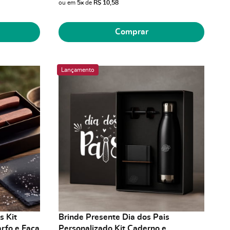
ou em
5x
de
R$ 10,58
Comprar
Lançamento
s Kit
Brinde Presente Dia dos Pais
rfo e Faca
Personalizado Kit Caderno e