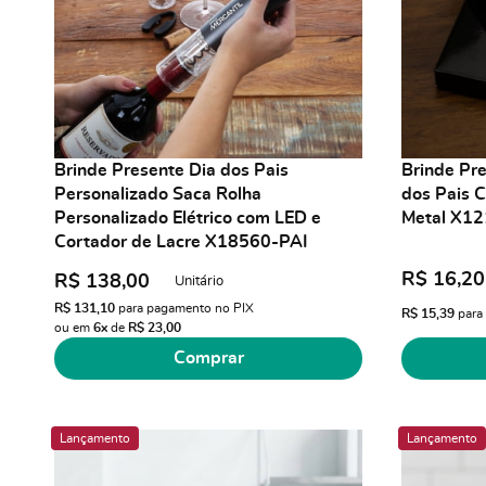
Brinde Presente Dia dos Pais
Brinde Pr
Personalizado Saca Rolha
dos Pais C
Personalizado Elétrico com LED e
Metal X1
Cortador de Lacre X18560-PAI
R$ 16,20
R$ 138,00
Unitário
R$ 131,10
para pagamento no PIX
R$ 15,39
para
ou em
6x
de
R$ 23,00
Comprar
Lançamento
Lançamento