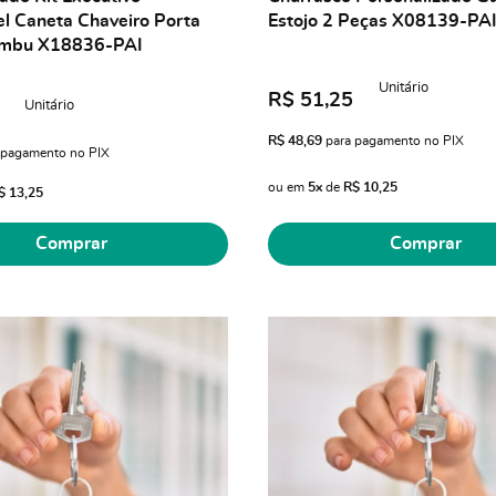
el Caneta Chaveiro Porta
Estojo 2 Peças X08139-PA
ambu X18836-PAI
Unitário
R$ 51,25
Unitário
R$ 48,69
para pagamento no PIX
 pagamento no PIX
ou em
5x
de
R$ 10,25
$ 13,25
Comprar
Comprar