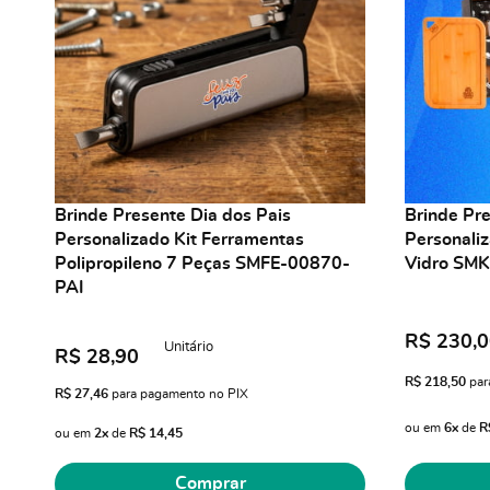
Brinde Presente Dia dos Pais
Brinde Pre
Personalizado Kit Ferramentas
Personali
Polipropileno 7 Peças SMFE-00870-
Vidro SM
PAI
R$ 230,
Unitário
R$ 28,90
R$ 218,50
par
R$ 27,46
para pagamento no PIX
ou em
6x
de
R
ou em
2x
de
R$ 14,45
Comprar