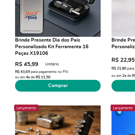
Brinde Presente Dia dos Pais
Brinde Pre
Personalizado Kit Ferramenta 16
Personali
Peças X19106
R$ 22,95
R$ 45,99
Unitário
R$ 21,80
para
R$ 43,69
para pagamento no PIX
ou em
2x
de
R
ou em
4x
de
R$ 11,50
Comprar
Lançamento
Lançamento