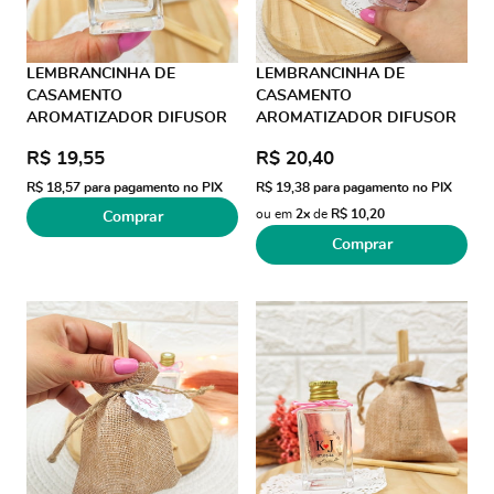
LEMBRANCINHA DE
LEMBRANCINHA DE
CASAMENTO
CASAMENTO
AROMATIZADOR DIFUSOR
AROMATIZADOR DIFUSOR
30ML SACO ALGODÃO JUTA
30ML SACO ALGODÃO
R$ 19,55
R$ 20,40
AD TRANSP
LAÇO GORGURÃO
R$ 18,57
para pagamento no PIX
R$ 19,38
para pagamento no PIX
ou em
2x
de
R$ 10,20
Comprar
Comprar