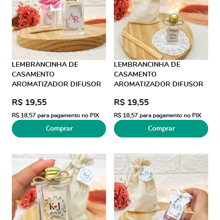
LEMBRANCINHA DE
LEMBRANCINHA DE
CASAMENTO
CASAMENTO
AROMATIZADOR DIFUSOR
AROMATIZADOR DIFUSOR
30ML ORGANZA RENDA
30ML SACO ALGODÃO JUTA
R$ 19,55
R$ 19,55
LAÇO GORGURÃO TAG
R$ 18,57
para pagamento no PIX
R$ 18,57
para pagamento no PIX
Comprar
Comprar