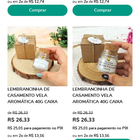
ou em
2x
de
R$ 12,74
ou em
2x
de
R$ 12,74
Comprar
Comprar
LEMBRANCINHA DE
LEMBRANCINHA DE
CASAMENTO VELA
CASAMENTO VELA
AROMÁTICA 40G CAIXA
AROMÁTICA 40G CAIXA
KRAFT PINGENTE CORAÇÃO
KRAFT PINGENTE CORAÇÃO
de
R$ 26,33
de
R$ 26,33
AD TRANSPARENTE
R$ 26,33
R$ 26,33
R$ 25,01
para pagamento no PIX
R$ 25,01
para pagamento no PIX
ou em
2x
de
R$ 13,16
ou em
2x
de
R$ 13,16