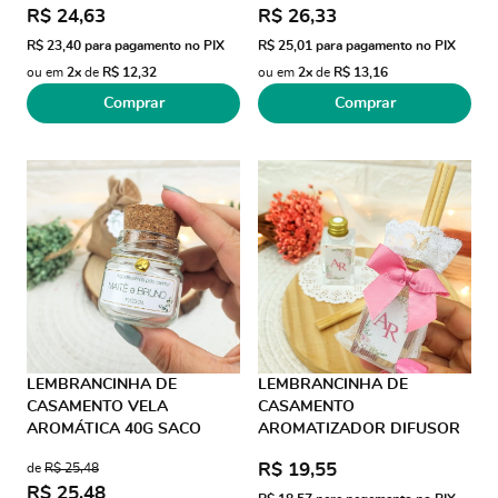
R$ 24,63
R$ 26,33
R$ 23,40
para pagamento no PIX
R$ 25,01
para pagamento no PIX
ou em
2x
de
R$ 12,32
ou em
2x
de
R$ 13,16
Comprar
Comprar
LEMBRANCINHA DE
LEMBRANCINHA DE
CASAMENTO VELA
CASAMENTO
AROMÁTICA 40G SACO
AROMATIZADOR DIFUSOR
JUTA PINGENTE CORAÇÃO
30ML ORGANZA COM
R$ 19,55
de
R$ 25,48
RENDA LAÇO GORGURÃO
R$ 25,48