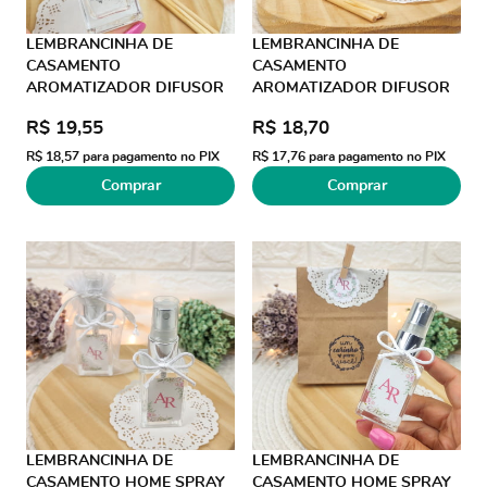
LEMBRANCINHA DE
LEMBRANCINHA DE
CASAMENTO
CASAMENTO
AROMATIZADOR DIFUSOR
AROMATIZADOR DIFUSOR
30ML SACO ALGODÃO FIO
30ML SACO KRAFT FIO DE
R$ 19,55
R$ 18,70
DE SEDA AD
SEDA
TRANSPARENTE
R$ 18,57
para pagamento no PIX
R$ 17,76
para pagamento no PIX
Comprar
Comprar
LEMBRANCINHA DE
LEMBRANCINHA DE
CASAMENTO HOME SPRAY
CASAMENTO HOME SPRAY