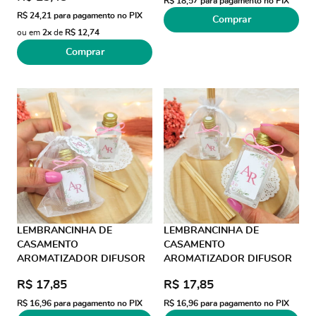
R$ 18,57
para pagamento no PIX
R$ 24,21
para pagamento no PIX
Comprar
ou em
2x
de
R$ 12,74
Comprar
LEMBRANCINHA DE
LEMBRANCINHA DE
CASAMENTO
CASAMENTO
AROMATIZADOR DIFUSOR
AROMATIZADOR DIFUSOR
30ML ORGANZA FIO DE
30ML ORGANZA FIO DE
R$ 17,85
R$ 17,85
SEDA
SEDA AD COLORIDO
R$ 16,96
para pagamento no PIX
R$ 16,96
para pagamento no PIX