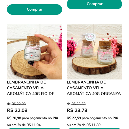
Comprar
1
Comprar
LEMBRANCINHA DE
LEMBRANCINHA DE
CASAMENTO VELA
CASAMENTO VELA
AROMÁTICA 40G FIO DE
AROMÁTICA 40G ORGANZA
SEDA AD TRANSPARENTE
FIO DE SEDA
de
R$ 22,08
de
R$ 23,78
SEM EMB
R$ 22,08
R$ 23,78
R$ 20,98
para pagamento no PIX
R$ 22,59
para pagamento no PIX
ou em
2x
de
R$ 11,04
ou em
2x
de
R$ 11,89