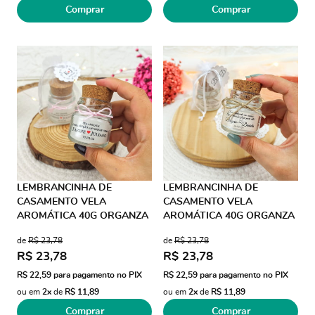
Comprar
Comprar
LEMBRANCINHA DE
LEMBRANCINHA DE
CASAMENTO VELA
CASAMENTO VELA
AROMÁTICA 40G ORGANZA
AROMÁTICA 40G ORGANZA
FIO DE SEDA AD
JUTA
de
R$ 23,78
de
R$ 23,78
TRANSPARENTE
R$ 23,78
R$ 23,78
R$ 22,59
para pagamento no PIX
R$ 22,59
para pagamento no PIX
ou em
2x
de
R$ 11,89
ou em
2x
de
R$ 11,89
Comprar
Comprar