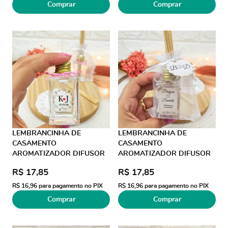
Comprar
Comprar
LEMBRANCINHA DE
LEMBRANCINHA DE
CASAMENTO
CASAMENTO
AROMATIZADOR DIFUSOR
AROMATIZADOR DIFUSOR
30ML ORGANZA FIO DE
30ML ORGANZA JUTA
R$ 17,85
R$ 17,85
SEDA AD TRANSPARENTE
R$ 16,96
para pagamento no PIX
R$ 16,96
para pagamento no PIX
Comprar
Comprar