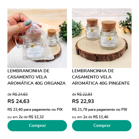
LEMBRANCINHA DE
LEMBRANCINHA DE
CASAMENTO VELA
CASAMENTO VELA
AROMÁTICA 40G ORGANZA
AROMÁTICA 40G PINGENTE
PINGENTE CORAÇÃO AD
CORAÇÃO 1 AD COLORIDO
de
R$ 24,63
de
R$ 22,93
TRANSPARENTE
R$ 24,63
R$ 22,93
R$ 23,40
para pagamento no PIX
R$ 21,78
para pagamento no PIX
ou em
2x
de
R$ 12,32
ou em
2x
de
R$ 11,46
Comprar
Comprar