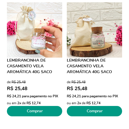
LEMBRANCINHA DE
LEMBRANCINHA DE
CASAMENTO VELA
CASAMENTO VELA
AROMÁTICA 40G SACO
AROMÁTICA 40G SACO
ALGODÃO FIO DE SEDA
ALGODÃO FIO DE SEDA AD
de
R$ 25,48
de
R$ 25,48
TRANSPARENTE
R$ 25,48
R$ 25,48
R$ 24,21
para pagamento no PIX
R$ 24,21
para pagamento no PIX
ou em
2x
de
R$ 12,74
ou em
2x
de
R$ 12,74
Comprar
Comprar