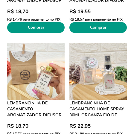
AROMATIZADOR DIFUSOR
AROMATIZADOR DIFUSOR
30ML SACO JUTA JUTA
30ML SACO JUTA LAÇO
R$ 18,70
R$ 19,55
GORGURÃO
R$ 17,76
para pagamento no PIX
R$ 18,57
para pagamento no PIX
Comprar
Comprar
LEMBRANCINHA DE
LEMBRANCINHA DE
CASAMENTO
CASAMENTO HOME SPRAY
AROMATIZADOR DIFUSOR
30ML ORGANZA FIO DE
30ML SACO KRAFT JUTA
SEDA
R$ 18,70
R$ 22,95