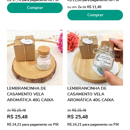
R$ 17,76
para pagamento no PIX
R$ 21,80
para pagamento no PIX
ou em
2x
de
R$ 11,48
Comprar
Comprar
LEMBRANCINHA DE
LEMBRANCINHA DE
CASAMENTO VELA
CASAMENTO VELA
AROMÁTICA 40G CAIXA
AROMÁTICA 40G CAIXA
KRAFT FIO DE SEDA AD
KRAFT JUTA
de
R$ 25,48
de
R$ 25,48
TRANSPARENTE
R$ 25,48
R$ 25,48
R$ 24,21
para pagamento no PIX
R$ 24,21
para pagamento no PIX