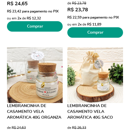
R$ 24,65
de
R$ 23,78
R$ 23,78
R$ 23,42
para pagamento no PIX
R$ 22,59
para pagamento no PIX
ou em
2x
de
R$ 12,32
ou em
2x
de
R$ 11,89
Comprar
Comprar
LEMBRANCINHA DE
LEMBRANCINHA DE
CASAMENTO VELA
CASAMENTO VELA
AROMÁTICA 40G ORGANZA
AROMÁTICA 40G SACO
PINGENTE CORAÇÃO AD
ALGODÃO PINGENTE
de
R$ 24,63
de
R$ 26,33
TRANS E TAG
CORAÇÃO