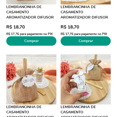
LEMBRANCINHA DE
LEMBRANCINHA DE
CASAMENTO
CASAMENTO
AROMATIZADOR DIFUSOR
AROMATIZADOR DIFUSOR
30ML SACO JUTA FIO DE
30ML SACO JUTA FIO DE
R$ 18,70
R$ 18,70
SEDA
SEDA AS TRANSP
R$ 17,76
para pagamento no PIX
R$ 17,76
para pagamento no PIX
Comprar
Comprar
LEMBRANCINHA DE
LEMBRANCINHA DE
CASAMENTO
CASAMENTO