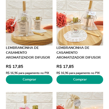
LEMBRANCINHA DE
LEMBRANCINHA DE
CASAMENTO
CASAMENTO
AROMATIZADOR DIFUSOR
AROMATIZADOR DIFUSOR
30ML ORGANZA JUTA AD
30ML ORGANZA JUTA AD
R$ 17,85
R$ 17,85
COLORID0
TRANSPARENTE 1 TAG
R$ 16,96
para pagamento no PIX
R$ 16,96
para pagamento no PIX
Comprar
Comprar