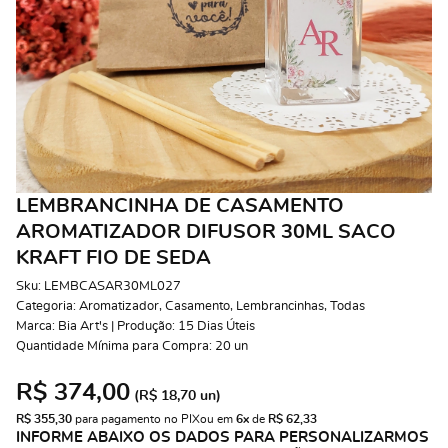
LEMBRANCINHA DE CASAMENTO
AROMATIZADOR DIFUSOR 30ML SACO
KRAFT FIO DE SEDA
Sku:
LEMBCASAR30ML027
Categoria:
Aromatizador
,
Casamento
,
Lembrancinhas
,
Todas
Marca:
Bia Art's | Produção: 15 Dias Úteis
Quantidade Mínima para Compra:
20
un
R$ 374,00
(
R$ 18,70
un)
R$ 355,30
 para pagamento no PIX
ou em 
6x
 de 
R$ 62,33 
INFORME ABAIXO OS DADOS PARA PERSONALIZARMOS