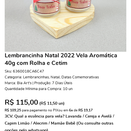
Lembrancinha Natal 2022 Vela Aromática
40g com Rolha e Cetim
Sku:
6360018CA6C47
Categoria:
Lembrancinhas
,
Natal
,
Datas Comemorativas
Marca:
Bia Art's | Produção: 7 Dias Úteis
Quantidade Mínima para Compra:
10
un
R$ 115,00
(
R$ 11,50
un)
R$ 109,25
 para pagamento no PIX
ou em 
6x
 de 
R$ 19,17 
3CV. Qual a essência para vela? Lavanda / Cereja e Avelã /
Capim Limão / Alecrim / Mamãe Bebê (Ou consulte outras
opções pelo whatsapp)