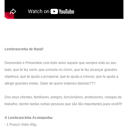
Lembrancinha de Natal!
Demonstre e Presenteie com todo amor aquele que sempre está ao seu
lado, que te faz sorrir, que consola no choro, que te faz alcançar grandes
objetivos, que te ajuda a prosperar, que te ajuda a crescer, que te ajuda a
atingir grandes metas. Sabe de quem estamos falando???
Dos seus clientes, familiares, amigos, funcionários, professores, colegas de
trabalho, dentre tantas outras pessoas que são tão importantes para você!!!!
A Lembrancinha Acompanha:
- 1 Frasco Vidro 40g;