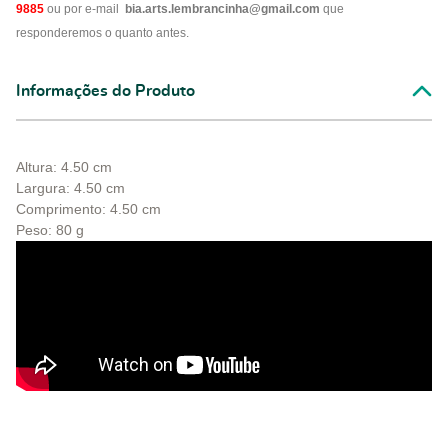
9885
ou por e-mail
bia.arts.lembrancinha@gmail.com
que
responderemos o quanto antes.
Informações do Produto
Altura: 4.50 cm
Largura:
4.50
cm
Comprimento:
4.50
cm
Peso: 80 g