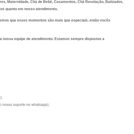
ores, Maternidade, Chá de Bebê, Casamentos, Chá Revelação, Batizados,
dutos quanto em nosso atendimento.
abemos que esses momentos são mais que especiais, então vocês
 da nossa equipe de atendimento. Estamos sempre dispostos a
);
no nosso suporte no whatsapp);