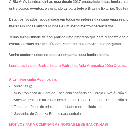
A Bia Art’s Lembrancinhas está desde 2017 produzindo lindas lembranci
entre outros eventos, e enviando-as para
todo o Brasil e Exterior. Nós t
Estamos focados na qualidade em todos os setores da nossa empresa, p
merecem lindas lembrancinhas e um atendimento diferenciado!
Tenha tranquilidade de comprar de uma empresa que está disposta a te 
esclarecermos as suas dúvidas. Somente nos enviar a sua pergunta.
Venha conferir conosco o que acompanha essa lembrancinha!
Lembrancinha de Batizado para Padrinhos Vela Aromática 100g Organz
A Lembrancinha Acompanha:
- 1 Vidro 100g
;
-
1 Vela Aromática de Cera de Coco com essência de Cereja e Avelã (Não é pe
- 1 Adesivo Temático no frasco nos Modelos Dinda, Dindo ou Dindos (Não há 
- 1 Tampa de Pinus de primeira qualidade com um lindo laço
;
- 1 Saquinho de Organza Branco para embalar;
MOTIVOS PARA COMPRAR AS NOSSAS LEMBRANCINHAS!