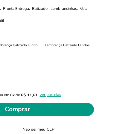
Pronta Entrega
Batizado
Lembrancinhas
Vela
til
brança Batizado Dindo
Lembrança Batizado Dindos
ver parcelas
ou em 
6x
 de 
R$ 11,61 
Comprar
Não sei meu CEP