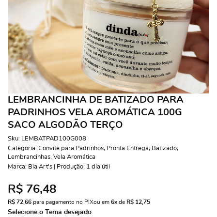
LEMBRANCINHA DE BATIZADO PARA
PADRINHOS VELA AROMÁTICA 100G
SACO ALGODÃO TERÇO
Sku:
LEMBATPAD100G008
Categoria:
Convite para Padrinhos
,
Pronta Entrega
,
Batizado
,
Lembrancinhas
,
Vela Aromática
Marca:
Bia Art's | Produção: 1 dia útil
R$ 76,48
R$ 72,66
 para pagamento no PIX
ou em 
6x
 de 
R$ 12,75 
Selecione o Tema desejado