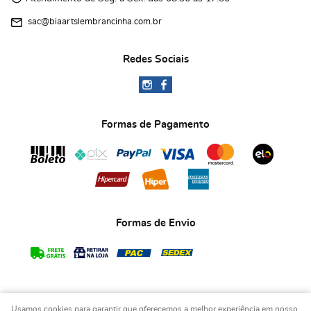
sac@biaartslembrancinha.com.br
Redes Sociais
Formas de Pagamento
Formas de Envio
Usamos cookies para garantir que oferecemos a melhor experiência em nosso
COPYRIGHT BIA ART'S LEMBRANCINHAS - 2026 - TODOS OS DIREITOS RESERVADOS.