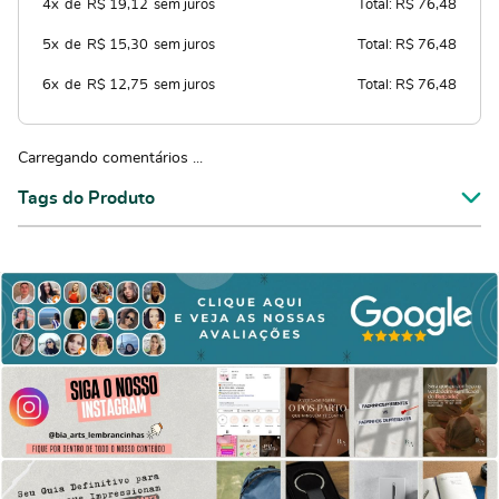
4x
de
R$ 19,12
sem juros
Total: R$ 76,48
5x
de
R$ 15,30
sem juros
Total: R$ 76,48
6x
de
R$ 12,75
sem juros
Total: R$ 76,48
Carregando comentários ...
Tags do Produto