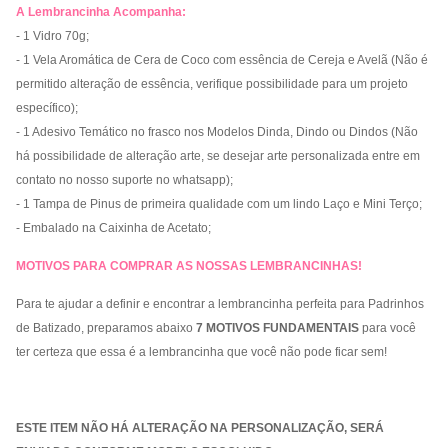
A Lembrancinha Acompanha:
- 1 Vidro 70g
;
-
1 Vela Aromática de Cera de Coco com essência de Cereja e Avelã (Não é
permitido alteração de essência, verifique possibilidade para um projeto
específico);
- 1 Adesivo Temático no frasco nos Modelos Dinda, Dindo ou Dindos (Não
há possibilidade de alteração arte, se desejar arte personalizada entre em
contato no nosso suporte no whatsapp);
- 1 Tampa de Pinus de primeira qualidade com um lindo Laço e Mini Terço
;
- Embalado na Caixinha de Acetato;
MOTIVOS PARA COMPRAR AS NOSSAS LEMBRANCINHAS!
Para te ajudar a definir e encontrar a lembrancinha perfeita para Padrinhos
de Batizado, preparamos abaixo
7 MOTIVOS FUNDAMENTAIS
para você
ter certeza que essa é a lembrancinha que você não pode ficar sem!
ESTE ITEM NÃO HÁ ALTERAÇÃO NA PERSONALIZAÇÃO, SERÁ