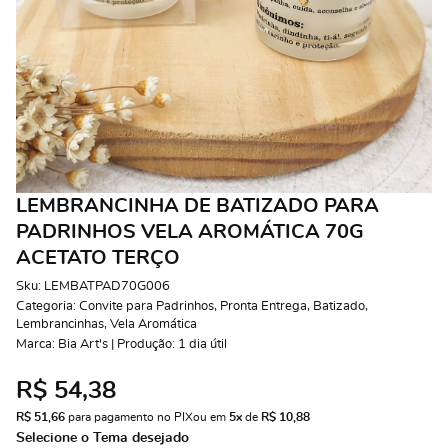
LEMBRANCINHA DE BATIZADO PARA
PADRINHOS VELA AROMÁTICA 70G
ACETATO TERÇO
Sku:
LEMBATPAD70G006
Categoria:
Convite para Padrinhos
,
Pronta Entrega
,
Batizado
,
Lembrancinhas
,
Vela Aromática
Marca:
Bia Art's | Produção: 1 dia útil
R$ 54,38
R$ 51,66
 para pagamento no PIX
ou em 
5x
 de 
R$ 10,88 
Selecione o Tema desejado