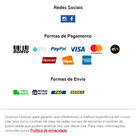
Redes Sociais
Formas de Pagamento
Formas de Envio
Usamos cookies para garantir que oferecemos a melhor experiência em nosso
COPYRIGHT BIA ART'S LEMBRANCINHAS - 2026 - TODOS OS DIREITOS RESERVADOS.
site. Isso inclui cookies de sites de redes sociais de terceiros e cookies de
publicidade que podem analisar seu uso deste site. Para mais informações,
LOJA VIRTUAL CRIADA POR
consulte nossa
Política de privacidade
.