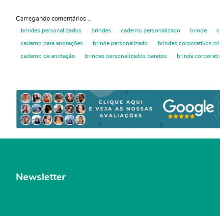
Carregando comentários ...
brindes personalizados
brindes
caderno personalizado
brinde
c
caderno para anotações
brinde personalizado
brindes corporativos cri
caderno de anotação
brindes personalizados baratos
brinde corporati
Newsletter