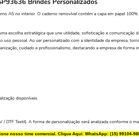
 SP93636 Brindes Personalizados
erno A5 no interior. O caderno removível contém a capa em papel 100%
a escolha estratégica que une utilidade, sofisticação e comunicação da
o uso pessoal. Ao ser personalizado com a identidade da empresa, torna
anização, cuidado e profissionalismo, destacando a empresa de forma in
lização disponíveis.
V / DTF Textil). A forma de personalização será analizada conforme o mate
ione nosso time comercial.
Clique Aqui: WhatsApp: (15) 99104-98