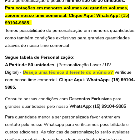
Para personalização o pedido
mínimo são de 50 unidades.
Para cotações em menores volumes ou grandes volumes,
acione nosso time comercial.
Clique Aqui: WhatsApp: (15)
99104-9885.
Temos possibilidade de personalização em menores quantidades
como também condições exclusivas para grandes quantidades
através do nosso time comercial
Segue tabela de Personalização
:
A Partir de 50 unidades.
(Personalização Laser / UV
Digital
) -
Deseja uma técnica diferente do anúncio?
Verifique
com nosso time comercial.
Clique Aqui: WhatsApp: (15) 99104-
9885.
Consulte nossas condições com
Descontos Exclusivos
para
grandes quantidades pelo nosso
WhatsApp: (15) 99104-9885
Para quantidade menor a ser personalizada favor entrar em
contato pelo nosso Whatsapp para verificarmos possibilidade e
custos adicionais. As técnicas de personalização serão avaliadas
conforme material do produto e logo do cliente. Poderão ser