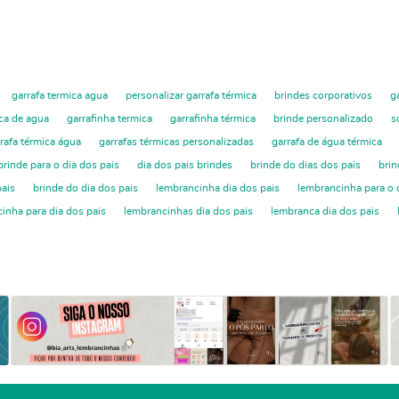
garrafa termica agua
personalizar garrafa térmica
brindes corporativos
g
ica de agua
garrafinha termica
garrafinha térmica
brinde personalizado
s
rafa térmica água
garrafas térmicas personalizadas
garrafa de água térmica
brinde para o dia dos pais
dia dos pais brindes
brinde do dias dos pais
brin
pais
brinde do dia dos pais
lembrancinha dia dos pais
lembrancinha para o 
inha para dia dos pais
lembrancinhas dia dos pais
lembranca dia dos pais