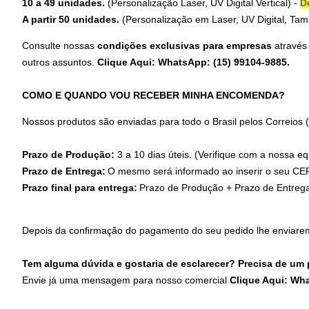
10 a 49 unidades.
(Personalização Laser,
UV Digital Vertical
) -
D
A partir 50 unidades.
(Personalização em Laser, UV Digital, Tamp
Consulte nossas
condições exclusivas para empresas
através
outros assuntos.
Clique Aqui: WhatsApp: (15) 99104-9885
.
COMO E QUANDO VOU RECEBER MINHA ENCOMENDA?
Nossos produtos são enviadas para todo o Brasil pelos Correios
Prazo de Produção:
3 a 10 dias úteis. (Verifique com a nossa eq
Prazo de Entrega:
O mesmo será informado ao inserir o seu CEP
Prazo final para entrega:
Prazo de Produção + Prazo de Entreg
Depois da confirmação do pagamento do seu pedido lhe enviare
Tem alguma dúvida e gostaria de esclarecer? Precisa de um
Envie já uma mensagem para nosso comercial
Clique Aqui: Wh