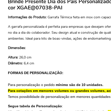
Brinde Presente Dia dos Pais Personaliza
cor XGAE@07038-PAI
Informações do Produto:
Garrafa Térmica feita em inox com capac
A garrafa personalizada é perfeita para empresas que desejam oferec
no dia a dia do colaborador. Seu design atual e construção de qu
ambientes. Ideal para kits de boas-vindas, ações de endomarketin
Dimensões:
Altura:
26,0 cm
Diâmetro:
6,4 cm
FORMAS DE PERSONALIZAÇÃO:
Para personalização o pedido
mínimo são de 10 unidades.
Para cotações em menores volumes ou grandes volumes, ac
Temos possibilidade de personalização em menores quantidades
Segue tabela de Personalização
: