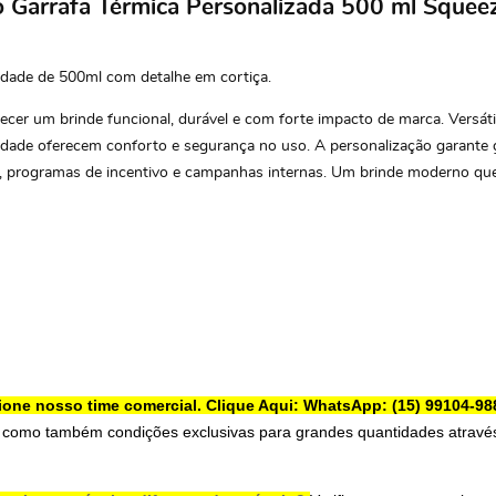
do Garrafa Térmica Personalizada 500 ml Sque
idade de 500ml com detalhe em cortiça.
er um brinde funcional, durável e com forte impacto de marca. Versátil, 
alidade oferecem conforto e segurança no uso. A personalização garante
g, programas de incentivo e campanhas internas. Um brinde moderno que
ione nosso time comercial.
Clique Aqui: WhatsApp: (15) 99104-98
 como também condições exclusivas para grandes quantidades através