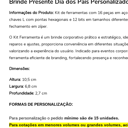
Brinde Presente Dia dos Pais Personaliza
Informações do Produto:
Kit de ferramentas com 16 peças em aço 
chaves L com pontas hexagonais e 12 bits em tamanhos diferentes
fechamento em zíper.
O Kit Ferramenta é um brinde corporativo prático e estratégico, id
reparos e ajustes, proporciona conveniência em diferentes situaçõ
valorizando a experiência do usuário. Indicado para eventos corpor
ferramenta eficiente de branding, fortalecendo presença e reconh
Dimensões:
Altura:
10,5 cm
Largura:
6,8 cm
Profundidade:
2,7 cm
FORMAS DE PERSONALIZAÇÃO:
Para personalização o pedido
mínimo são de 15 unidades.
Para cotações em menores volumes ou grandes volumes, ac