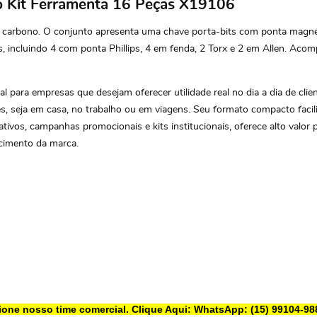
do Kit Ferramenta 16 Peças X19106
carbono. O conjunto apresenta uma chave porta-bits com ponta magnéti
, incluindo 4 com ponta Phillips, 4 em fenda, 2 Torx e 2 em Allen. A
eal para empresas que desejam oferecer utilidade real no dia a dia de c
es, seja em casa, no trabalho ou em viagens. Seu formato compacto faci
ativos, campanhas promocionais e kits institucionais, oferece alto valo
ecimento da marca.
ione nosso time comercial.
Clique Aqui: WhatsApp: (15) 99104-98