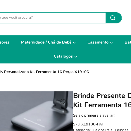
sores
Maternidade / Chá de Bebê
Casamento
Bat
Catálogos
ais Personalizado Kit Ferramenta 16 Peças X19106
Brinde Presente D
Kit Ferramenta 1
Seja o primeira a avaliar!
Sku:
X19106-PAI
Categoria:
Dia dos Pais
Brindes