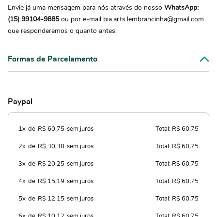
Envie já uma mensagem para nós através do nosso
WhatsApp:
(15) 99104-9885
ou por e-mail bia.arts.lembrancinha@gmail.com
que responderemos o quanto antes.
Formas de Parcelamento
Paypal
1x
de
R$ 60,75
sem juros
Total: R$ 60,75
2x
de
R$ 30,38
sem juros
Total: R$ 60,75
3x
de
R$ 20,25
sem juros
Total: R$ 60,75
4x
de
R$ 15,19
sem juros
Total: R$ 60,75
5x
de
R$ 12,15
sem juros
Total: R$ 60,75
6x
de
R$ 10,12
sem juros
Total: R$ 60,75