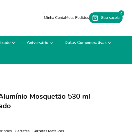
0
izado
Aniversário
Datas Comemorativas
Alumínio Mosquetão 530 ml
zado
Brindes
Garrafas
Garrafas Metálicas