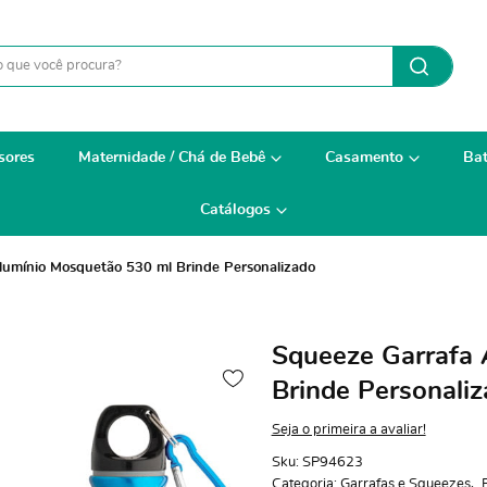
sores
Maternidade / Chá de Bebê
Casamento
Bat
Catálogos
lumínio Mosquetão 530 ml Brinde Personalizado
Squeeze Garrafa 
Brinde Personali
Seja o primeira a avaliar!
Sku:
SP94623
Categoria:
Garrafas e Squeezes