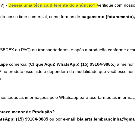
UV
) -
Deseja uma técnica diferente do anúncio?
Verifique com nosso
 do nosso time comercial, como formas de
pagamento (faturamento), 
 (SEDEX ou PAC) ou transportadoras, e após a produção conforme acord
uipe comercial (
Clique Aqui: WhatsApp: (15) 99104-9885.
) a melhor
 no produto escolhido e dependerá da modalidade que você escolher n
a
mos todas as informações pelo Whatsapp para acertarmos as informaç
 prazo menor de Produção?
atsApp: (15) 99104-9885
ou por e-mail
bia.arts.lembrancinha@gma