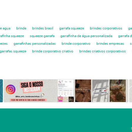
de agua
brinde
brindes brasil
garrafa squeeze
brindes corporativos
ga
rafinha squeeze
squeeze garrafa
garrafinha de água personalizada
garrafa 
eezes
garrafinhas personalizadas
brinde corporativo
brindes empresas
s
garrafas squeeze
brinde corporativo criativo
brindes criativos corporativos