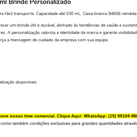
ml Brinde Personalizado
fácil transporte. Capacidade até 530 mL. Caixa branca 94656 vendida
ecer um brinde útil e durável, alinhado às tendências de saúde e sustent
res. A personalização valoriza a identidade da marca e garante visibilid
reforça a mensagem de cuidado da empresa com sua equipe.
lização disponíveis.
ione nosso time comercial.
Clique Aqui: WhatsApp: (15) 99104-98
 como também condições exclusivas para grandes quantidades através