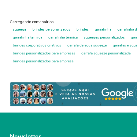
Carregando comentários ...
squeeze
brindes personalizados
brindes
garrafinha
garrafinha 
garrafinha termica
garrafinha térmica
squeezes personalizados
gar
brindes corporativos criativos
garrafa de agua squeeze
garrafas e squ
brindes personalizados para empresas
garrafa squeeze personalizada
brindes personalizados para empresa
Newsletter