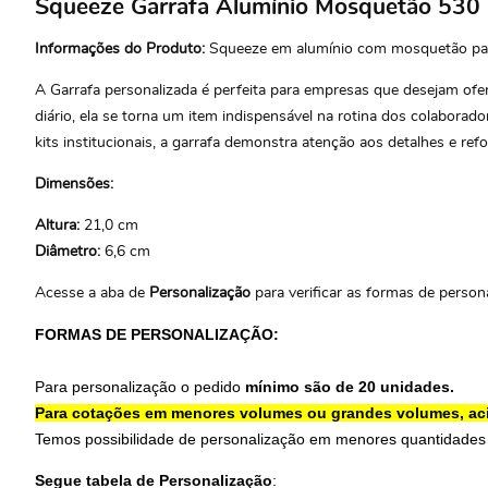
Squeeze Garrafa Alumínio Mosquetão 530 
Informações do Produto:
Squeeze em alumínio com mosquetão para 
A Garrafa personalizada é perfeita para empresas que desejam ofer
diário, ela se torna um item indispensável na rotina dos colaborado
kits institucionais, a garrafa demonstra atenção aos detalhes e 
Dimensões:
Altura:
21,0 cm
Diâmetro:
6,6 cm
Acesse a aba de
Personalização
para verificar as formas de persona
FORMAS DE PERSONALIZAÇÃO:
Para personalização o pedido
mínimo são de 20 unidades.
Para cotações em menores volumes ou grandes volumes, ac
Temos possibilidade de personalização em menores quantidades
Segue tabela de Personalização
: