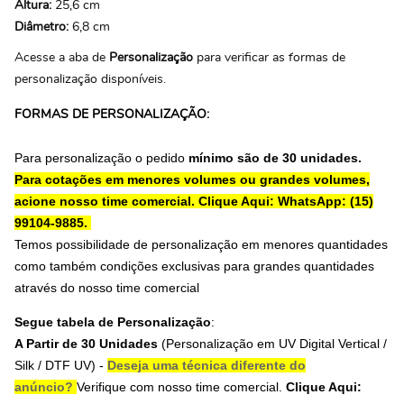
Altura:
25,6 cm
Diâmetro:
6,8 cm
Acesse a aba de
Personalização
para verificar as formas de
personalização disponíveis.
FORMAS DE PERSONALIZAÇÃO:
Para personalização o pedido
mínimo são de 30 unidades.
Para cotações em menores volumes ou grandes volumes,
acione nosso time comercial.
Clique Aqui: WhatsApp: (15)
99104-9885.
Temos possibilidade de personalização em menores quantidades
como também condições exclusivas para grandes quantidades
através do nosso time comercial
Segue tabela de Personalização
:
A Partir de 30 Unidades
(Personalização em
UV Digital Vertical /
Silk / DTF UV
) -
Deseja uma técnica diferente do
anúncio?
Verifique com nosso time comercial.
Clique Aqui: