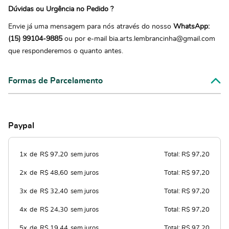
Dúvidas ou Urgência no Pedido ?
Envie já uma mensagem para nós através do nosso
WhatsApp:
(15) 99104-9885
ou por e-mail bia.arts.lembrancinha@gmail.com
que responderemos o quanto antes.
Formas de Parcelamento
Paypal
1x
de
R$ 97,20
sem juros
Total: R$ 97,20
2x
de
R$ 48,60
sem juros
Total: R$ 97,20
3x
de
R$ 32,40
sem juros
Total: R$ 97,20
4x
de
R$ 24,30
sem juros
Total: R$ 97,20
5x
de
R$ 19,44
sem juros
Total: R$ 97,20