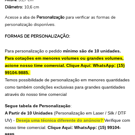
Altura:
35,7 cm
Diâmetro:
10,6 cm
Acesse a aba de
Personalização
para verificar as formas de
personalização disponíveis.
FORMAS DE PERSONALIZAÇÃO:
Para personalização o pedido
mínimo são de 10 unidades.
Para cotações em menores volumes ou grandes volumes,
acione nosso time comercial.
Clique Aqui: WhatsApp: (15)
99104-9885.
Temos possibilidade de personalização em menores quantidades
como também condições exclusivas para grandes quantidades
através do nosso time comercial
Segue tabela de Personalização
:
A Partir de 10 Unidades
(Personalização em
Laser / Silk / DTF
UV
) -
Deseja uma técnica diferente do anúncio?
Verifique com
nosso time comercial.
Clique Aqui: WhatsApp: (15) 99104-
9885.