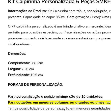
Kit Caipirinha Personalizada 6 Peças SMK
Informações do Produto:
Kit Caipirinha com tábua, socador/pilão,
presente. Capacidade da copo: 350ml. Com gravação (1 cor): Uma g
O kit caipirinha personalizado é um brinde criativo e marcante, id
perfeito para ocasiões especiais, confraternizações ou ações prom
promove momentos de lazer onde sua marca estará sempre presente. 
colaboradores.
Dimensões:
Comprimento:
38,0 cm
Largura:
23,0 cm
Profundidade:
10,5 cm
FORMAS DE PERSONALIZAÇÃO:
Para personalização o pedido
mínimo são de 10 unidades.
Para cotações em menores volumes ou grandes volumes, ac
Temos possibilidade de personalização em menores quantidades