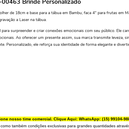
E-00463 Brinde Personalizado
 colher de 18cm e base para a tábua em Bambu; faca 4" para frutas em
ravação a Laser na tábua.
eal para surpreender e criar conexões emocionais com seu público. Ele ca
ocionais. Ao oferecer um presente assim, sua marca transmite leveza, si
Personalizado, ele reforça sua identidade de forma elegante e divertida,
ione nosso time comercial.
Clique Aqui: WhatsApp: (15) 99104-98
 como também condições exclusivas para grandes quantidades através