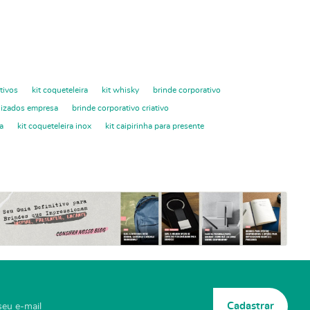
tivos
kit coqueteleira
kit whisky
brinde corporativo
lizados empresa
brinde corporativo criativo
ha
kit coqueteleira inox
kit caipirinha para presente
Cadastrar