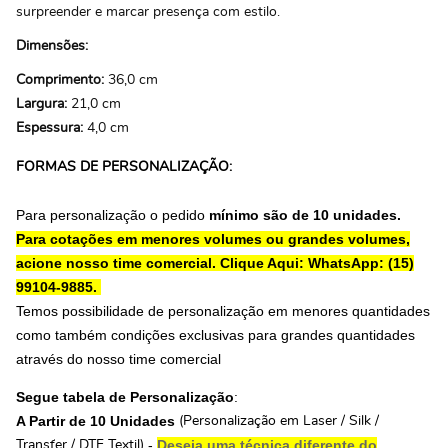
surpreender e marcar presença com estilo.
Dimensões:
Comprimento:
36,0 cm
Largura:
21,0 cm
Espessura:
4,0 cm
FORMAS DE PERSONALIZAÇÃO:
Para personalização o pedido
mínimo são de 10 unidades.
Para cotações em menores volumes ou grandes volumes,
acione nosso time comercial.
Clique Aqui: WhatsApp: (15)
99104-9885.
Temos possibilidade de personalização em menores quantidades
como também condições exclusivas para grandes quantidades
através do nosso time comercial
Segue tabela de Personalização
:
A Partir de 10 Unidades
(Personalização em Laser / Silk /
-
Deseja uma técnica diferente do
Transfer / DTF Textil)