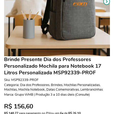
Brinde Presente Dia dos Professores
Personalizado Mochila para Notebook 17
Litros Personalizada MSP92339-PROF
Sku:
MSP92339-PROF
Categoria:
Dia dos Professores
,
Brindes
,
Mochilas Personalizadas
,
Mochilas
,
Mochila Notebook
,
Datas Comemorativas
,
Lembrancinhas
Marca:
Grupo WMB | Produção 3 a 10 dias úteis (Consulte)
R$ 156,60
R$ 148,77
 para pagamento no PIX
ou em 
6x
 de 
R$ 26,10 