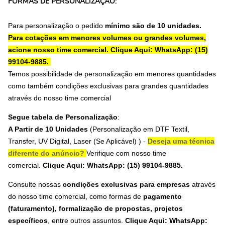
FORMAS DE PERSONALIZAÇÃO:
Para personalização o pedido
mínimo são de 10 unidades.
Para cotações em menores volumes ou grandes volumes,
acione nosso time comercial.
Clique Aqui: WhatsApp: (15)
99104-9885.
Temos possibilidade de personalização em menores quantidades
como também condições exclusivas para grandes quantidades
através do nosso time comercial
Segue tabela de Personalização
:
A Partir de 10 Unidades
(Personalização em
DTF Textil,
Transfer, UV Digital, Laser (Se Aplicável)
) -
Deseja uma técnica
diferente do anúncio?
Verifique com nosso time
comercial.
Clique Aqui: WhatsApp: (15) 99104-9885.
Consulte nossas
condições exclusivas para empresas
através
do nosso time comercial, como formas de
pagamento
(faturamento), formalização de propostas, projetos
específicos
, entre outros assuntos.
Clique Aqui: WhatsApp: