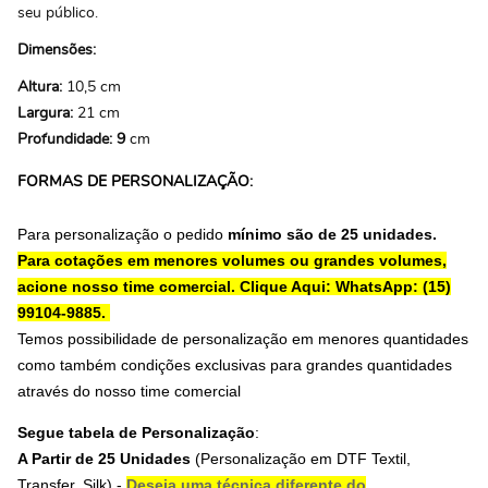
seu público.
Dimensões:
Altura:
10,5 cm
Largura:
21 cm
Profundidade: 9
cm
FORMAS DE PERSONALIZAÇÃO:
Para personalização o pedido
mínimo são de 25 unidades.
Para cotações em menores volumes ou grandes volumes,
acione nosso time comercial.
Clique Aqui: WhatsApp: (15)
99104-9885.
Temos possibilidade de personalização em menores quantidades
como também condições exclusivas para grandes quantidades
através do nosso time comercial
Segue tabela de Personalização
:
A Partir de 25 Unidades
(Personalização em
DTF Textil,
Transfer, Silk
) -
Deseja uma técnica diferente do