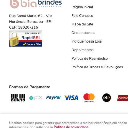
Página Inicial
Fale Conosco
Rua Santa Maria, 62
-
Vila
Hortência, Sorocaba
-
SP
Mapa do Site
CEP: 18020-216
Onde estamos
Indique nossa Loja
Depoimentos
Política de Reembolso
Política de Trocas e Devoluções
Formas de Pagamento
Usamos cookies para garantir que oferecemos a melhor experiência em nosso sit
Copyright Bia Art's Lembrancinhas - 2026 - Todos os direitos reservados.
informações, consulte nossa
Política de privacidade
.