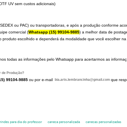
 DTF UV sem custos adicionais)
 (SEDEX ou PAC) ou transportadoras, e após a produção conforme acord
uipe comercial (
Whatsapp (15) 99104-9885
) a melhor data de postag
 produto escolhido e dependerá da modalidade que você escolher na f
mos todas as informações pelo Whatsapp para acertarmos as informaç
r de Produção?
15) 99104-9885
ou por e-mail
que resp
bia.arts.lembrancinha@gmail.com
rindes para dia do professor
caneca personalizada
canecas personalizadas