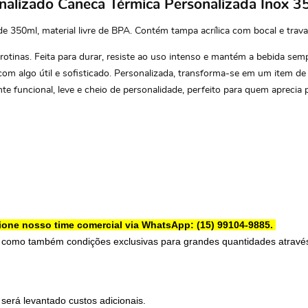
sonalizado Caneca Térmica Personalizada In
 350ml, material livre de BPA. Contém tampa acrílica com bocal e trava
tinas. Feita para durar, resiste ao uso intenso e mantém a bebida sempr
 com algo útil e sofisticado. Personalizada, transforma-se em um item 
nte funcional, leve e cheio de personalidade, perfeito para quem apreci
one nosso time comercial via
WhatsApp: (15) 99104-9885.
 como também condições exclusivas para grandes quantidades através
será levantado custos adicionais.