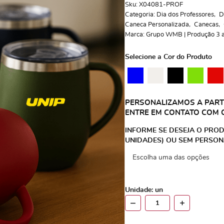
Sku:
X04081-PROF
Categoria:
Dia dos Professores
D
Caneca Personalizada
Canecas
Marca:
Grupo WMB | Produção 3 a 
Selecione a Cor do Produto
PERSONALIZAMOS A PARTI
ENTRE EM CONTATO COM 
INFORME SE DESEJA O PROD
UNIDADES) OU SEM PERSON
Unidade: un