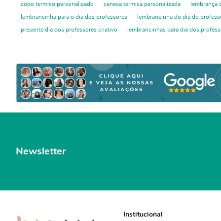
copo termico personalizado
caneca termica personalizada
lembrança d
lembrancinha para o dia dos professores
lembrancinha do dia do profess
presente dia dos professores criativo
lembrancinhas para dia dos profess
Newsletter
Institucional