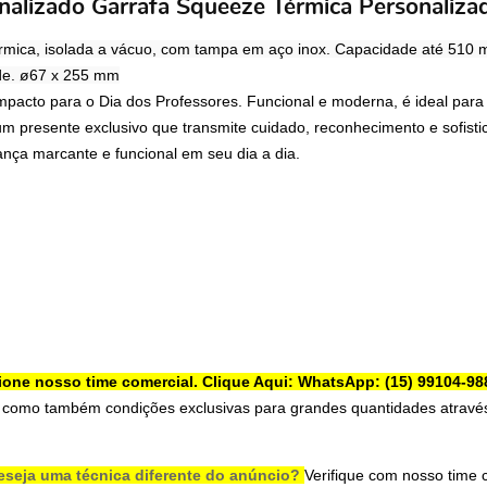
onalizado Garrafa Squeeze Térmica Personali
rmica, isolada a vácuo, com tampa em aço inox. Capacidade até 510 mL
de. ø67 x 255 mm
pacto para o Dia dos Professores. Funcional e moderna, é ideal para 
um presente exclusivo que transmite cuidado, reconhecimento e sofisti
nça marcante e funcional em seu dia a dia.
ione nosso time comercial.
Clique Aqui: WhatsApp: (15) 99104-98
 como também condições exclusivas para grandes quantidades através
eseja uma técnica diferente do anúncio?
Verifique com nosso time 