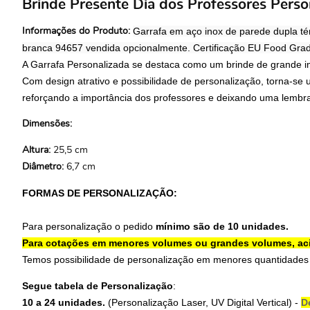
Brinde Presente Dia dos Professores Pers
Garrafa em aço inox de parede dupla té
Informações do Produto:
branca 94657 vendida opcionalmente. Certificação EU Food Gra
A Garrafa Personalizada se destaca como um brinde de grande im
Com design atrativo e possibilidade de personalização, torna-se 
reforçando a importância dos professores e deixando uma lembra
Dimensões:
Altura:
25,5 cm
Diâmetro:
6,7 cm
FORMAS DE PERSONALIZAÇÃO:
Para personalização o pedido
mínimo são de 10 unidades.
Para cotações em menores volumes ou grandes volumes, ac
Temos possibilidade de personalização em menores quantidades
Segue tabela de Personalização
:
10 a 24 unidades.
(Personalização Laser,
UV Digital Vertical
) -
D