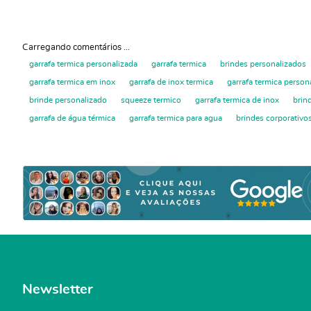
Carregando comentários ...
garrafa termica personalizada
garrafa termica
brindes personalizados
garrafa termica em inox
garrafa de inox termica
garrafa termica person
brinde personalizado
squeeze termico
garrafa termica de inox
brin
garrafa de água térmica
garrafa termica para agua
brindes corporativos
Newsletter