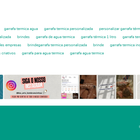
garrafa termica agua
garrafa termica personalizada
personalizar garrafa tér
alizada
brindes
garrafa de agua termica
garrafa térmica 1 litro
garrafa te
des empresas
brindegarrafa termica personalizada
brinde
garrafa termica in
 criativos
garrafa para agua termica
garrafa agua termica