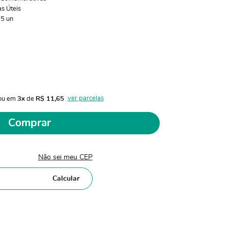
as Úteis
:
5
un
ver parcelas
ou em 
3x
 de 
R$ 11,65 
Comprar
Não sei meu CEP
Calcular