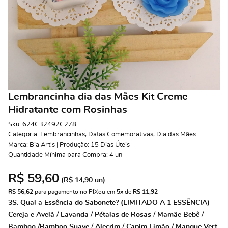
Lembrancinha dia das Mães Kit Creme
Hidratante com Rosinhas
Sku:
624C32492C278
Categoria:
Lembrancinhas
,
Datas Comemorativas
,
Dia das Mães
Marca:
Bia Art's | Produção: 15 Dias Úteis
Quantidade Mínima para Compra:
4
un
R$ 59,60
(
R$ 14,90
un)
R$ 56,62
 para pagamento no PIX
ou em 
5x
 de 
R$ 11,92 
3S. Qual a Essência do Sabonete? (LIMITADO A 1 ESSÊNCIA)
Cereja e Avelã / Lavanda / Pétalas de Rosas / Mamãe Bebê /
Bamboo /Bamboo Suave / Alecrim / Capim Limão / Mangue Vert