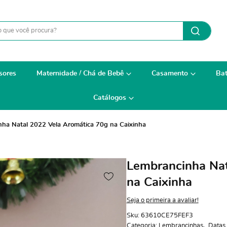
sores
Maternidade / Chá de Bebê
Casamento
Bat
Catálogos
ha Natal 2022 Vela Aromática 70g na Caixinha
Lembrancinha Nat
na Caixinha
Seja o primeira a avaliar!
Sku:
63610CE75FEF3
Categoria:
Lembrancinhas
Datas