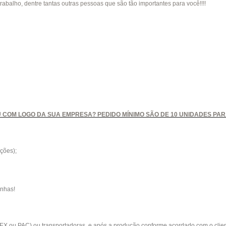
trabalho, dentre tantas outras pessoas que são tão importantes para você!!!!
 COM LOGO DA SUA EMPRESA? PEDIDO MÍNIMO SÃO DE 10 UNIDADES PA
ções);
inhas!
EX ou PAC) ou transportadoras, e após a produção conforme acordado com o client