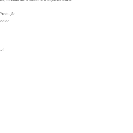
 Produção.
pedido.
ão!