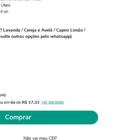
 Úteis
:
4
un
? Lavanda / Cereja e Avelã / Capim Limão /
sulte outras opções pelo whatsapp)
un)
ver parcelas
ou em 
6x
 de 
R$ 17,33 
Comprar
Não sei meu CEP