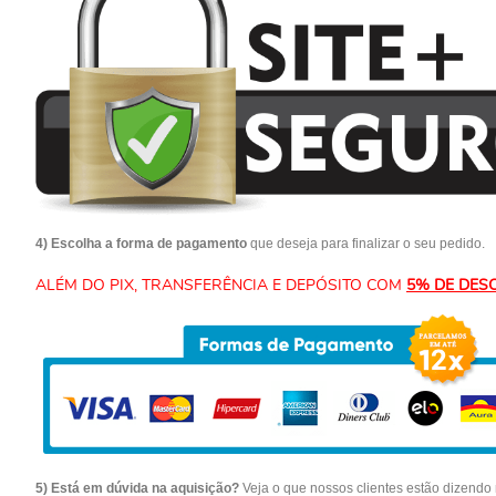
4) Escolha a forma de pagamento
que deseja para finalizar o seu pedido.
ALÉM DO PIX, TRANSFERÊNCIA E DEPÓSITO COM
5% DE DES
5) Está em dúvida na aquisição?
Veja o que nossos clientes estão dizend