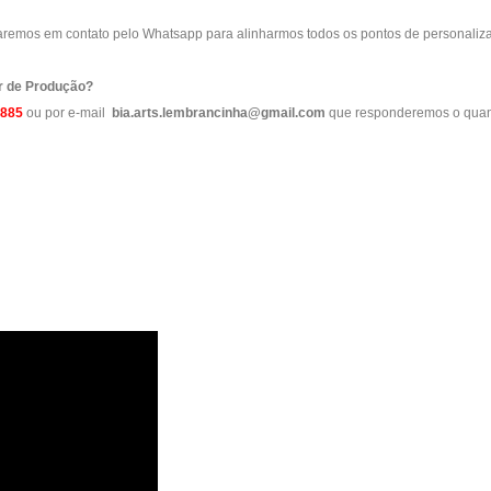
raremos em contato pelo Whatsapp para alinharmos todos os pontos de personaliza
r de Produção?
9885
ou por e-mail
bia.arts.lembrancinha@gmail.com
que responderemos o quan