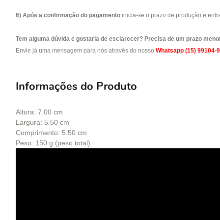
6) Após a confirmação do pagamento
inicia-se o prazo de produção e ent
Tem alguma dúvida e gostaria de esclarecer? Precisa de um prazo meno
Envie já uma mensagem para nós através do nosso
Whatsapp (15) 99104-
Informações do Produto
Altura: 7.00 cm
Largura: 5.50 cm
Comprimento: 5.50 cm
Peso: 150 g (peso total)