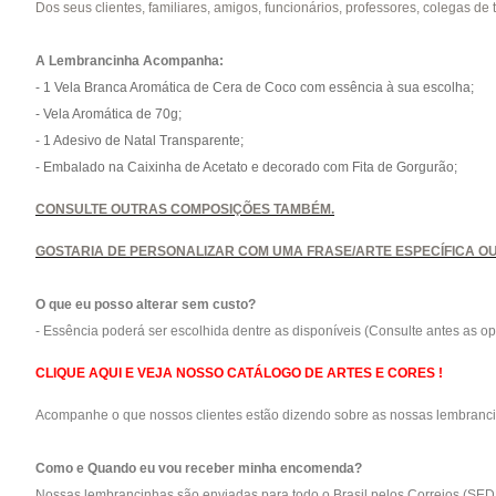
Dos seus clientes, familiares, amigos, funcionários, professores, colegas de 
A Lembrancinh
a Acompanha:
- 1 Vela Branca Aromática de Cera de Coco com essência à sua escolha;
- Vela Aromática de 70g;
- 1 Adesivo de Natal Transparente;
- Embalado na Caixinha de Acetato e decorado com Fita de Gorgurão;
CONSULTE OUTRAS COMPOSIÇÕES TAMBÉM.
GOSTARIA DE PERSONALIZAR COM UMA FRASE/ARTE ESPECÍFICA OU
O que eu posso alterar sem custo?
-
Essência poderá ser escolhida dentre as disponíveis (Consulte antes as op
CLIQUE AQUI E VEJA NOSSO CATÁLOGO DE ARTES E CORES !
Acompanhe o que nossos clientes estão dizendo sobre as nossas lembranc
Como e Quando eu vou receber minha encomenda?
Nossas lembrancinhas são enviadas para todo o Brasil pelos Correios (SED