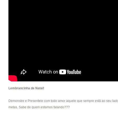
Lembrancinha de Natal!
Demonstre e Presenteie com todo amor aquele que sempre está ao seu lado, que
metas. Sabe de quem estamos falando???