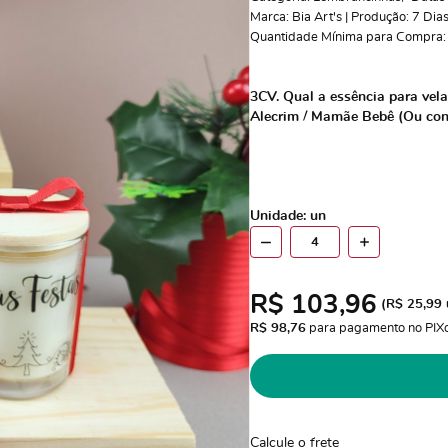
Marca:
Bia Art's | Produção: 7 Dias
Quantidade Mínima para Compra
3CV. Qual a essência para vela
Alecrim / Mamãe Bebê (Ou con
Unidade: un
R$ 103,96
(
R$ 25,99
R$ 98,76
 para pagamento no PIX
Calcule o frete