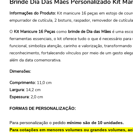
Brinde Dia Das Mães Personalizado Kit M
Informações do Produto:
Kit manicure 16 peças em estojo de couro s
empurrador de cutícula, 2 bisturis, raspador, removedor de cutícula,
O
Kit Manicure 16 Peças
como
brinde de Dia das Mães
é uma escol
ferramentas essenciais, o kit oferece tudo o que é necessário para
funcional, simboliza atenção, carinho e valorização, transformando
reconhecimento, fortalecendo vínculos por meio de um gesto elega
além da data comemorativa.
Dimensões:
Comprimento:
11,0 cm
Largura:
14,2 cm
Espessura:
2,0 cm
FORMAS DE PERSONALIZAÇÃO:
Para personalização o pedido
mínimo são de 10 unidades.
Para cotações em menores volumes ou grandes volumes, ac