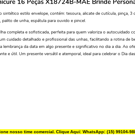
anicure 16 Peças X18724B-MAE Brinde Persona
intético estilo envelope, contém: tesoura, alicate de cutícula, pinça, 3 
 palito de unha, espátula para ouvido e pincel.
ha completa e sofisticada, perfeita para quem valoriza o autocuidado c
 um cuidado detalhado e profissional das unhas, facilitando a rotina de 
 a lembrança da data em algo presente e significativo no dia a dia. Ao o
nte e útil. Um presente versátil e atemporal, ideal para celebrar o Di
ione nosso time comercial.
Clique Aqui: WhatsApp: (15) 99104-98