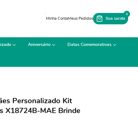
0
izado
Aniversário
Datas Comemorativas
ães Personalizado Kit
as X18724B-MAE Brinde