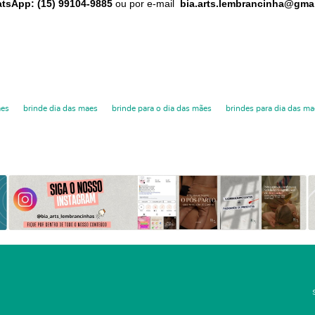
atsApp: (15) 99104-9885
ou por e-mail
bia.arts.lembrancinha@gma
aes
brinde dia das maes
brinde para o dia das mães
brindes para dia das ma