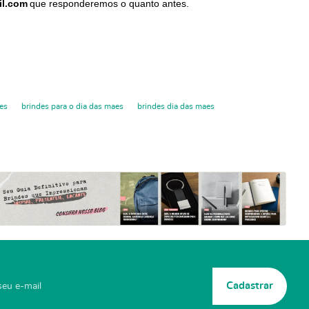
il.com
que responderemos o quanto antes.
es
brindes para o dia das maes
brindes dia das maes
Cadastrar