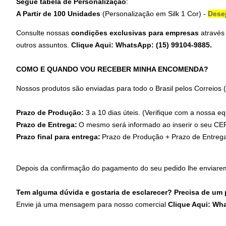
Segue tabela de Personalização
:
A Partir de 100 Unidades
(Personalização em
Silk 1 Cor
) -
Dese
Consulte nossas
condições exclusivas para empresas
através
outros assuntos.
Clique Aqui: WhatsApp: (15) 99104-9885
.
COMO E QUANDO VOU RECEBER MINHA ENCOMENDA?
Nossos produtos são enviadas para todo o Brasil pelos Correios
Prazo de Produção:
3 a 10 dias úteis. (Verifique com a nossa eq
Prazo de Entrega:
O mesmo será informado ao inserir o seu CEP
Prazo final para entrega:
Prazo de Produção + Prazo de Entreg
Depois da confirmação do pagamento do seu pedido lhe enviare
Tem alguma dúvida e gostaria de esclarecer? Precisa de um
Envie já uma mensagem para nosso comercial
Clique Aqui: Wh