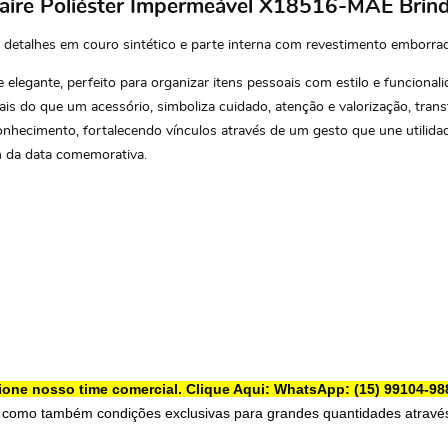
aire Poliéster Impermeável X18516-MAE Brind
detalhes em couro sintético e parte interna com revestimento emborrac
 elegante, perfeito para organizar itens pessoais com estilo e funcional
Mais do que um acessório, simboliza cuidado, atenção e valorização, tra
nhecimento, fortalecendo vínculos através de um gesto que une utilidade
 da data comemorativa.
ione nosso time comercial.
Clique Aqui: WhatsApp: (15) 99104-98
 como também condições exclusivas para grandes quantidades através