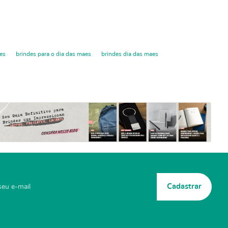
es
brindes para o dia das maes
brindes dia das maes
Cadastrar