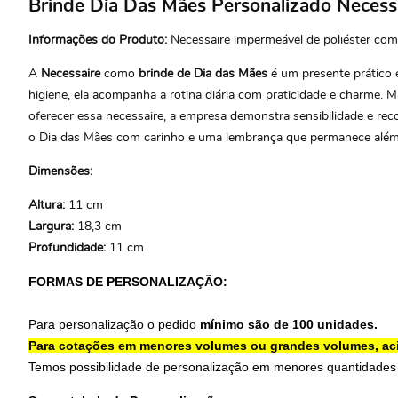
Brinde Dia Das Mães Personalizado Necess
Informações do Produto:
Necessaire impermeável de poliéster com 
A
Necessaire
como
brinde de Dia das Mães
é um presente prático e
higiene, ela acompanha a rotina diária com praticidade e charme. 
oferecer essa necessaire, a empresa demonstra sensibilidade e reco
o Dia das Mães com carinho e uma lembrança que permanece além
Dimensões:
Altura:
11 cm
Largura:
18,3 cm
Profundidade:
11 cm
FORMAS DE PERSONALIZAÇÃO:
Para personalização o pedido
mínimo são de 100 unidades.
Para cotações em menores volumes ou grandes volumes, ac
Temos possibilidade de personalização em menores quantidades