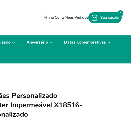
0
izado
Aniversário
Datas Comemorativas
ães Personalizado
ster Impermeável X18516-
nalizado