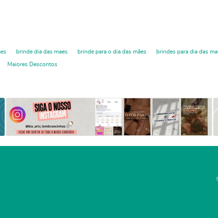
aes
brinde dia das maes
brinde para o dia das mães
brindes para dia das ma
Maiores Descontos