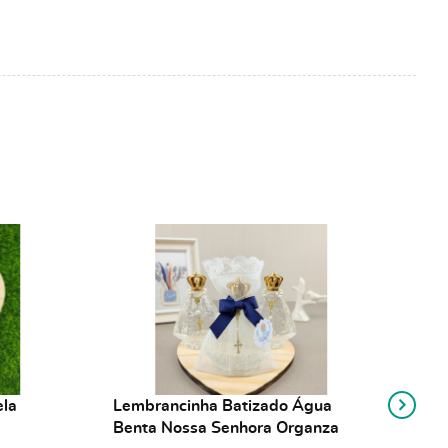
ela
Lembrancinha Batizado Água
Lem
Benta Nossa Senhora Organza
Ben