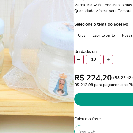
Marca:
Bia Art´s | Produção: 3 dias 
Quantidade Mínima para Compra
Selecione o tema do adesivo
Cruz
Espírito Santo
Nossa 
Unidade: un
R$ 224,20
(
R$ 22,42
R$ 212,99
 para pagamento no PI
Calcule o frete