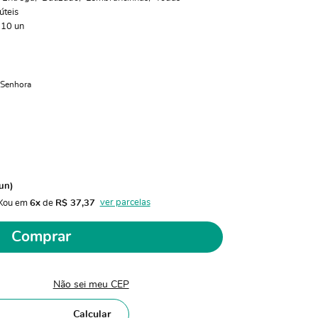
úteis
:
10
un
Senhora
un)
ver parcelas
X
ou em 
6x
 de 
R$ 37,37 
Comprar
Não sei meu CEP
Calcular