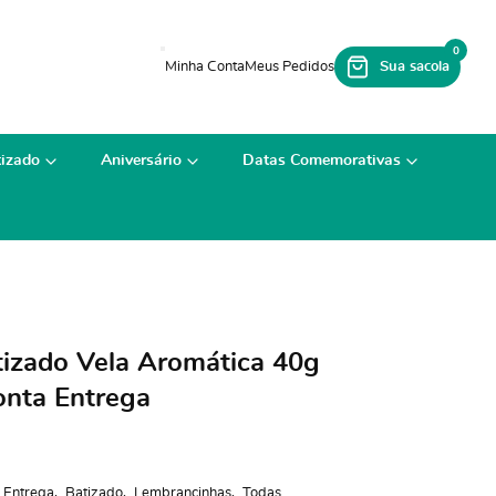
0
izado
Aniversário
Datas Comemorativas
izado Vela Aromática 40g
nta Entrega
 Entrega
Batizado
Lembrancinhas
Todas