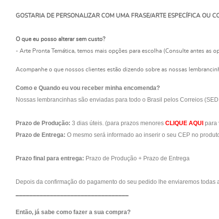
GOSTARIA DE PERSONALIZAR COM UMA FRASE/ARTE ESPECÍFICA OU C
O que eu posso alterar sem custo?
- Arte Pronta Temática, temos mais
opções para escolha (Consulte antes as o
Acompanhe o que nossos clientes estão dizendo sobre as nossas lembrancin
Como e Quando eu vou receber minha encomenda?
Nossas lembrancinhas são enviadas para todo o Brasil pelos Correios (SED
Prazo de Produção:
3 dias úteis. (para prazos menores
CLIQUE AQUI
para v
Prazo de Entrega:
O mesmo será informado ao inserir o seu CEP no produto
Prazo final para entrega:
Prazo de Produção + Prazo de Entrega
Depois da confirmação do pagamento do seu pedido lhe enviaremos todas a
_________________________________
Então, já sabe como fazer a sua compra?