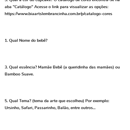
3. Qual a cor do cupcake? O catálogo de cores encontra-se na
aba "Catálogo" Acesse o link para visualizar as opções:
https://www.biaartslembrancinha.com.br/p/catalogo-cores
1. Qual Nome do bebê?
3. Qual essência? Mamãe Bebê (a queridinha das mamães) ou
Bamboo Suave.
5. Qual Tema? (tema da arte que escolheu) Por exemplo:
Ursinho, Safari, Passarinho, Balão, entre outros...