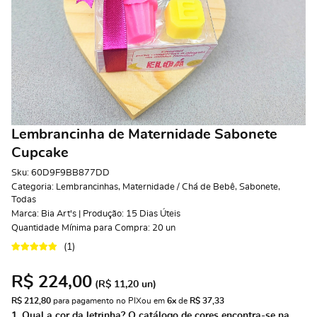
Lembrancinha de Maternidade Sabonete
Cupcake
Sku:
60D9F9BB877DD
Categoria:
Lembrancinhas
,
Maternidade / Chá de Bebê
,
Sabonete
,
Todas
Marca:
Bia Art's | Produção: 15 Dias Úteis
Quantidade Mínima para Compra:
20
un
(1)
R$ 224,00
(
R$ 11,20
un)
R$ 212,80
 para pagamento no PIX
ou em 
6x
 de 
R$ 37,33 
1. Qual a cor da letrinha? O catálogo de cores encontra-se na