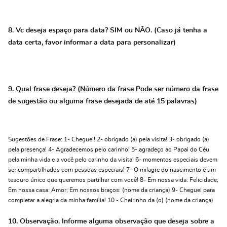
8. Vc deseja espaço para data? SIM ou NÃO. (Caso já tenha a
data certa, favor informar a data para personalizar)
9. Qual frase deseja? (Número da frase Pode ser número da frase
de sugestão ou alguma frase desejada de até 15 palavras)
Sugestões de Frase: 1- Cheguei! 2- obrigado (a) pela visita! 3- obrigado (a)
pela presença! 4- Agradecemos pelo carinho! 5- agradeço ao Papai do Céu
pela minha vida e a você pelo carinho da visita! 6- momentos especiais devem
ser compartilhados com pessoas especiais! 7- O milagre do nascimento é um
tesouro único que queremos partilhar com você! 8- Em nossa vida: Felicidade;
Em nossa casa: Amor; Em nossos braços: (nome da criança) 9- Cheguei para
completar a alegria da minha família! 10 - Cheirinho da (o) (nome da criança)
10. Observação. Informe alguma observação que deseja sobre a