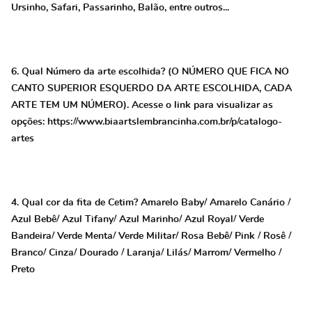
Ursinho, Safari, Passarinho, Balão, entre outros...
6. Qual Número da arte escolhida? (O NÚMERO QUE FICA NO
CANTO SUPERIOR ESQUERDO DA ARTE ESCOLHIDA, CADA
ARTE TEM UM NÚMERO). Acesse o link para visualizar as
opções: https://www.biaartslembrancinha.com.br/p/catalogo-
artes
4. Qual cor da fita de Cetim? Amarelo Baby/ Amarelo Canário /
Azul Bebê/ Azul Tifany/ Azul Marinho/ Azul Royal/ Verde
Bandeira/ Verde Menta/ Verde Militar/ Rosa Bebê/ Pink / Rosê /
Branco/ Cinza/ Dourado / Laranja/ Lilás/ Marrom/ Vermelho /
Preto