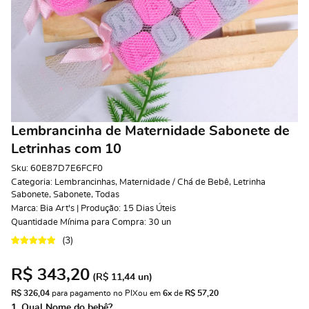
Lembrancinha de Maternidade Sabonete de
Letrinhas com 10
Sku:
60E87D7E6FCF0
Categoria:
Lembrancinhas
,
Maternidade / Chá de Bebê
,
Letrinha
Sabonete
,
Sabonete
,
Todas
Marca:
Bia Art's | Produção: 15 Dias Úteis
Quantidade Mínima para Compra:
30
un
(3)
R$ 343,20
(
R$ 11,44
un)
R$ 326,04
 para pagamento no PIX
ou em 
6x
 de 
R$ 57,20 
1. Qual Nome do bebê?