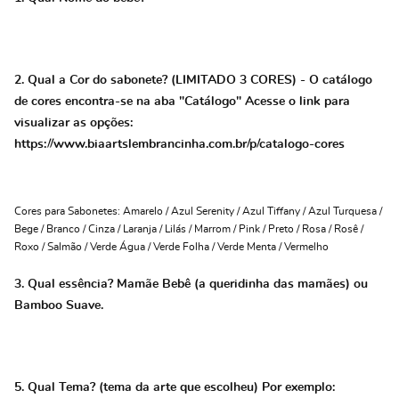
2. Qual a Cor do sabonete? (LIMITADO 3 CORES) - O catálogo
de cores encontra-se na aba "Catálogo" Acesse o link para
visualizar as opções:
https://www.biaartslembrancinha.com.br/p/catalogo-cores
Cores para Sabonetes: Amarelo / Azul Serenity / Azul Tiffany / Azul Turquesa /
Bege / Branco / Cinza / Laranja / Lilás / Marrom / Pink / Preto / Rosa / Rosê /
Roxo / Salmão / Verde Água / Verde Folha / Verde Menta / Vermelho
3. Qual essência? Mamãe Bebê (a queridinha das mamães) ou
Bamboo Suave.
5. Qual Tema? (tema da arte que escolheu) Por exemplo: