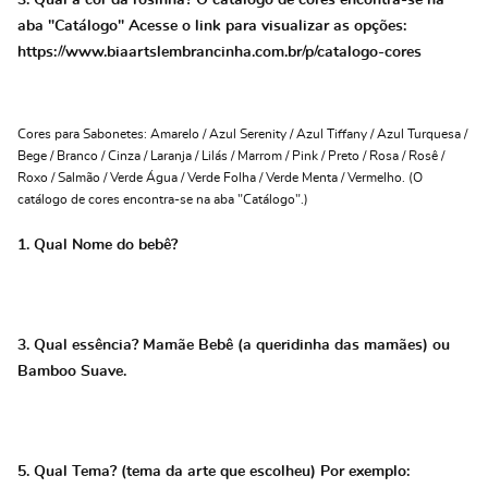
3. Qual a cor da rosinha? O catálogo de cores encontra-se na
aba "Catálogo" Acesse o link para visualizar as opções:
https://www.biaartslembrancinha.com.br/p/catalogo-cores
Cores para Sabonetes: Amarelo / Azul Serenity / Azul Tiffany / Azul Turquesa /
Bege / Branco / Cinza / Laranja / Lilás / Marrom / Pink / Preto / Rosa / Rosê /
Roxo / Salmão / Verde Água / Verde Folha / Verde Menta / Vermelho. (O
catálogo de cores encontra-se na aba "Catálogo".)
1. Qual Nome do bebê?
3. Qual essência? Mamãe Bebê (a queridinha das mamães) ou
Bamboo Suave.
5. Qual Tema? (tema da arte que escolheu) Por exemplo: