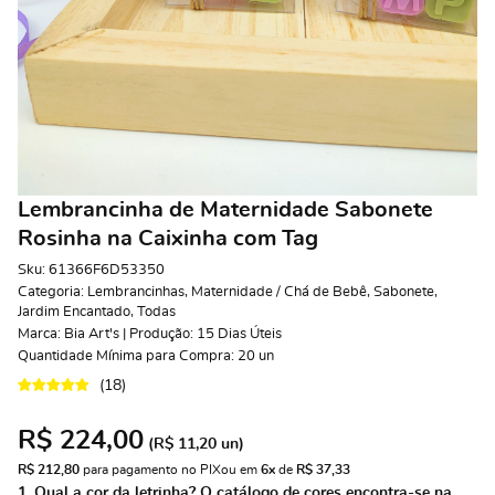
Lembrancinha de Maternidade Sabonete
Rosinha na Caixinha com Tag
Sku:
61366F6D53350
Categoria:
Lembrancinhas
,
Maternidade / Chá de Bebê
,
Sabonete
,
Jardim Encantado
,
Todas
Marca:
Bia Art's | Produção: 15 Dias Úteis
Quantidade Mínima para Compra:
20
un
(18)
R$ 224,00
(
R$ 11,20
un)
R$ 212,80
 para pagamento no PIX
ou em 
6x
 de 
R$ 37,33 
1. Qual a cor da letrinha? O catálogo de cores encontra-se na