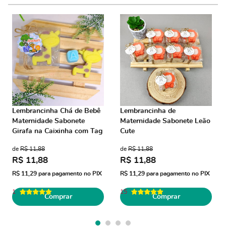
Lembrancinha Chá de Bebê
Lembrancinha de
Maternidade Sabonete
Maternidade Sabonete Leão
Girafa na Caixinha com Tag
Cute
de
R$ 11,88
de
R$ 11,88
R$ 11,88
R$ 11,88
R$ 11,29
para pagamento no PIX
R$ 11,29
para pagamento no PIX
1
15
Comprar
Comprar