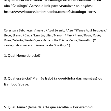
3. Qual a cor da rosinha? O catálogo de cores encontra-se na
aba "Catálogo" Acesse o link para visualizar as opções:
https://www.biaartslembrancinha.com.br/p/catalogo-cores
Cores para Sabonetes: Amarelo / Azul Serenity / Azul Tiffany / Azul Turquesa /
Bege / Branco / Cinza / Laranja / Lilás / Marrom / Pink / Preto / Rosa / Rosê /
Roxo / Salmão / Verde Água / Verde Folha / Verde Menta / Vermelho. (O
catálogo de cores encontra-se na aba "Catálogo".)
1. Qual Nome do bebê?
3. Qual essência? Mamãe Bebê (a queridinha das mamães) ou
Bamboo Suave.
5. Qual Tema? (tema da arte que escolheu) Por exemplo: