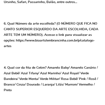
Ursinho, Safari, Passarinho, Balão, entre outros...
6. Qual Número da arte escolhida? (O NÚMERO QUE FICA NO
CANTO SUPERIOR ESQUERDO DA ARTE ESCOLHIDA, CADA
ARTE TEM UM NÚMERO). Acesse o link para visualizar as
opções: https://www.biaartslembrancinha.com.br/p/catalogo-
artes
4. Qual cor da fita de Cetim? Amarelo Baby/ Amarelo Canário /
Azul Bebê/ Azul Tifany/ Azul Marinho/ Azul Royal/ Verde
Bandeira/ Verde Menta/ Verde Militar/ Rosa Bebê/ Pink / Rosê /
Branco/ Cinza/ Dourado / Laranja/ Lilás/ Marrom/ Vermelho /
Preto