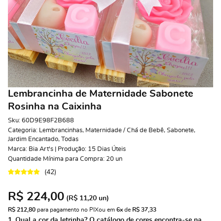
Lembrancinha de Maternidade Sabonete
Rosinha na Caixinha
Sku:
60D9E98F2B688
Categoria:
Lembrancinhas
,
Maternidade / Chá de Bebê
,
Sabonete
,
Jardim Encantado
,
Todas
Marca:
Bia Art's | Produção: 15 Dias Úteis
Quantidade Mínima para Compra:
20
un
(42)
R$ 224,00
(
R$ 11,20
un)
R$ 212,80
 para pagamento no PIX
ou em 
6x
 de 
R$ 37,33 
1. Qual a cor da letrinha? O catálogo de cores encontra-se na