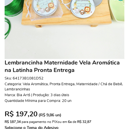
Lembrancinha Maternidade Vela Aromática
na Latinha Pronta Entrega
Sku:
64173B1081D52
Categoria:
Vela Aromática
,
Pronta Entrega
,
Maternidade / Chá de Bebê
,
Lembrancinhas
Marca:
Bia Art´s | Produção: 3 dias úteis
Quantidade Mínima para Compra:
20
un
R$ 197,20
(
R$ 9,86
un)
R$ 187,34
 para pagamento no PIX
ou em 
6x
 de 
R$ 32,87 
Selecione o Tema do Adesivo