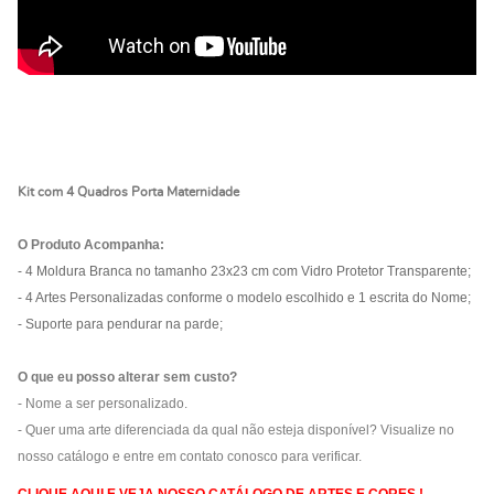
Kit com 4 Quadros Porta Maternidade
O Produto Acompanha:
- 4 Moldura Branca no tamanho 23x23 cm com Vidro Protetor Transparente;
- 4 Artes Personalizadas conforme o modelo escolhido e 1 escrita do Nome;
- Suporte para pendurar na parde;
O que eu posso alterar sem custo?
- Nome a ser personalizado.
- Quer uma arte diferenciada da qual não esteja disponível? Visualize no
nosso catálogo e entre em contato conosco para verificar.