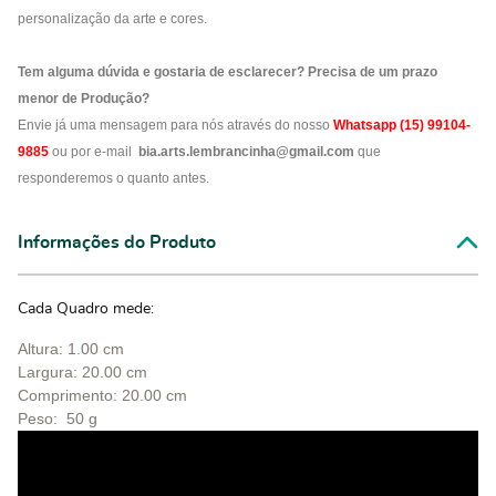
personalização da arte e cores.
Tem alguma dúvida e gostaria de esclarecer? Precisa de um prazo
menor de Produção?
Envie já uma mensagem para nós através do nosso
Whatsapp (15) 99104-
9885
ou por e-mail
bia.arts.lembrancinha@gmail.com
que
responderemos o quanto antes.
Informações do Produto
Cada Quadro mede:
Altura: 1.00 cm
Largura: 20.00 cm
Comprimento: 20.00 cm
Peso: 50 g