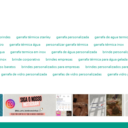
brindes
garrafa térmica stanley
garrafa personalizada
garrafa de agua termi
tro
garrafa térmica água
personalizar garrafa térmica
garrafa térmica inox
gua
garrafa termica em inox
garrafa de água personalizada
brinde personal
 inox
brinde corporativo
brindes empresas
garrafa térmica para água gelada
os baratos
brindes personalizados para empresas
brindes personalizados para
garrafa de vidro personalizada
garrafas de vidro personalizadas
garrafa vidro