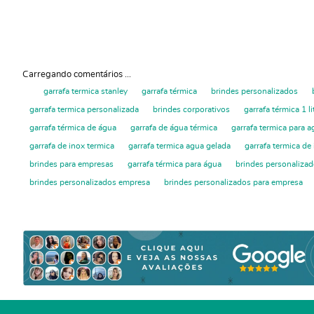
Carregando comentários ...
garrafa termica stanley
garrafa térmica
brindes personalizados
garrafa termica personalizada
brindes corporativos
garrafa térmica 1 li
garrafa térmica de água
garrafa de água térmica
garrafa termica para a
garrafa de inox termica
garrafa termica agua gelada
garrafa termica de
brindes para empresas
garrafa térmica para água
brindes personalizad
brindes personalizados empresa
brindes personalizados para empresa