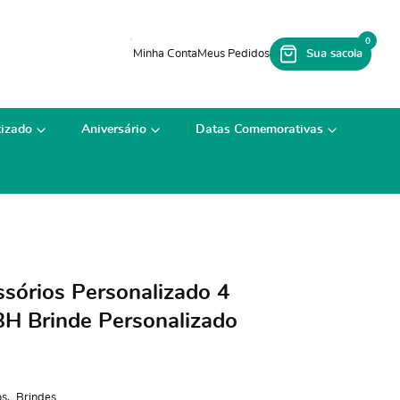
0
izado
Aniversário
Datas Comemorativas
ssórios Personalizado 4
H Brinde Personalizado
os
Brindes