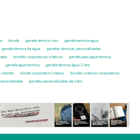
ca
brinde
garrafa termica inox
garrafa termica agua
garrafa termica de agua
garrafas térmicas personalizadas
izado
brindes corporativos criativos
garrafa para agua termica
garrafa agua termica
garrafa térmica água 1 litro
 clientes
brinde corporativo criativo
brindes criativos corporativos
 personalizada
garrafas personalizadas de vidro