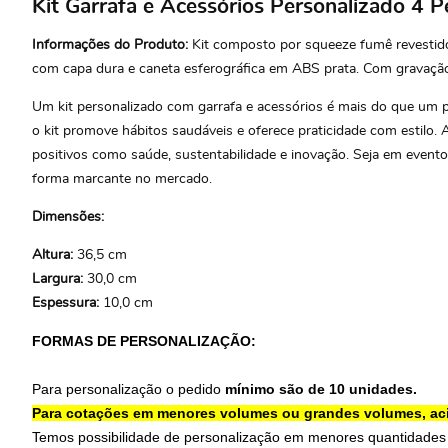
Kit Garrafa e Acessórios Personalizado 4
Informações do Produto:
Kit composto por squeeze fumê revestid
com capa dura e caneta esferográfica em ABS prata. Com gravação 
Um kit personalizado com garrafa e acessórios é mais do que um p
o kit promove hábitos saudáveis e oferece praticidade com estilo. 
positivos como saúde, sustentabilidade e inovação. Seja em evento
forma marcante no mercado.
Dimensões:
Altura:
36,5 cm
Largura:
30,0 cm
Espessura:
10,0 cm
FORMAS DE PERSONALIZAÇÃO:
Para personalização o pedido
mínimo são de 10 unidades.
Para cotações em menores volumes ou grandes volumes, ac
Temos possibilidade de personalização em menores quantidades