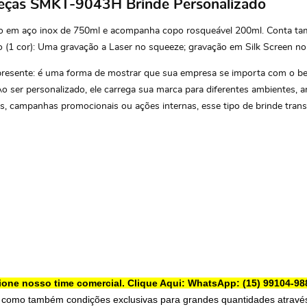
 Peças SMKT-9043H Brinde Personalizado
o em aço inox de 750ml e acompanha copo rosqueável 200ml. Conta ta
(1 cor): Uma gravação a Laser no squeeze; gravação em Silk Screen no 
resente: é uma forma de mostrar que sua empresa se importa com o bem-
Ao ser personalizado, ele carrega sua marca para diferentes ambientes, 
s, campanhas promocionais ou ações internas, esse tipo de brinde trans
ione nosso time comercial.
Clique Aqui: WhatsApp: (15) 99104-98
 como também condições exclusivas para grandes quantidades através