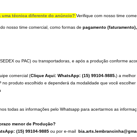
 uma técnica diferente do anúncio?
Verifique com nosso time comer
 do nosso time comercial, como formas de
pagamento (faturamento), 
 (SEDEX ou PAC) ou transportadoras, e após a produção conforme acord
uipe comercial (
Clique Aqui: WhatsApp: (15) 99104-9885.
) a melhor
 no produto escolhido e dependerá da modalidade que você escolher n
a
mos todas as informações pelo Whatsapp para acertarmos as informaç
 prazo menor de Produção?
atsApp: (15) 99104-9885
ou por e-mail
bia.arts.lembrancinha@gma