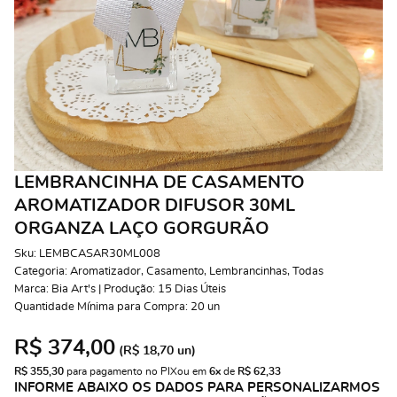
LEMBRANCINHA DE CASAMENTO
AROMATIZADOR DIFUSOR 30ML
ORGANZA LAÇO GORGURÃO
Sku:
LEMBCASAR30ML008
Categoria:
Aromatizador
,
Casamento
,
Lembrancinhas
,
Todas
Marca:
Bia Art's | Produção: 15 Dias Úteis
Quantidade Mínima para Compra:
20
un
R$ 374,00
(
R$ 18,70
un)
R$ 355,30
 para pagamento no PIX
ou em 
6x
 de 
R$ 62,33 
INFORME ABAIXO OS DADOS PARA PERSONALIZARMOS