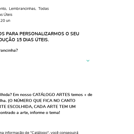
nto
Lembrancinhas
Todas
as Úteis
:
20
un
OS PARA PERSONALIZARMOS O SEU
UÇÃO 15 DIAS ÚTEIS.
rancinha?
colhida? Em nosso CATÁLOGO ARTES temos + de
scolha. (O NÚMERO QUE FICA NO CANTO
TE ESCOLHIDA, CADA ARTE TEM UM
ntrado a arte, informe o tema!
ma informação de "Catálogo", você conseguirá