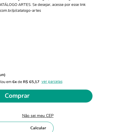
 CATÁLOGO ARTES. Se desejar, acesse por esse link
com.br/p/catalogo-artes
un)
ver parcelas
X
ou em 
6x
 de 
R$ 65,17 
Comprar
Não sei meu CEP
Calcular