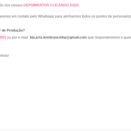
ndo nos nossos
DEPOIMENTOS
CLICANDO AQUI
.
raremos em contato pelo Whatsapp para alinharmos todos os pontos de personaliza
r de Produção?
9885
ou por e-mail
bia.arts.lembrancinha@gmail.com
que responderemos o quan
inhas!