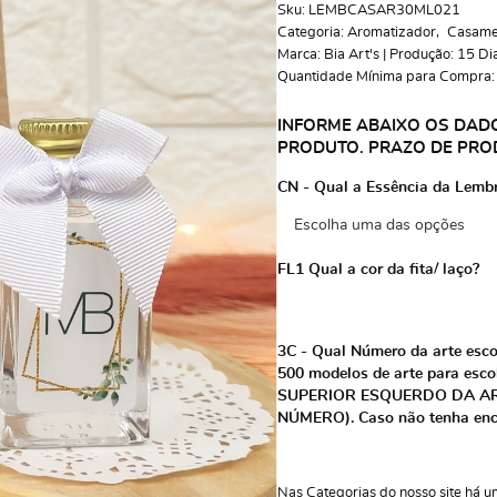
Sku:
LEMBCASAR30ML021
Categoria:
Aromatizador
Casame
Marca:
Bia Art's | Produção: 15 Di
Quantidade Mínima para Compra
INFORME ABAIXO OS DAD
PRODUTO. PRAZO DE PROD
CN - Qual a Essência da Lemb
FL1 Qual a cor da fita/ laço?
3C - Qual Número da arte es
500 modelos de arte para e
SUPERIOR ESQUERDO DA AR
NÚMERO). Caso não tenha enco
Nas Categorias do nosso site há u