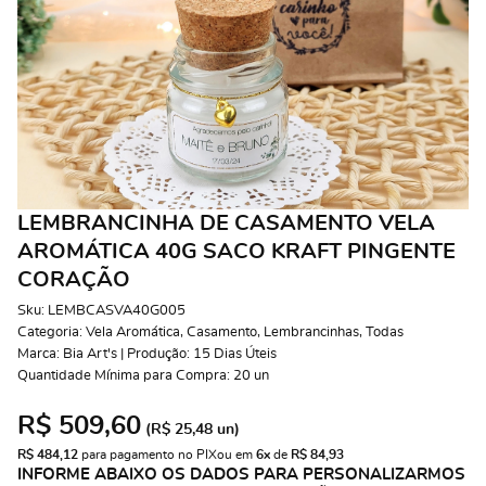
LEMBRANCINHA DE CASAMENTO VELA
AROMÁTICA 40G SACO KRAFT PINGENTE
CORAÇÃO
Sku:
LEMBCASVA40G005
Categoria:
Vela Aromática
,
Casamento
,
Lembrancinhas
,
Todas
Marca:
Bia Art's | Produção: 15 Dias Úteis
Quantidade Mínima para Compra:
20
un
R$ 509,60
(
R$ 25,48
un)
R$ 484,12
 para pagamento no PIX
ou em 
6x
 de 
R$ 84,93 
INFORME ABAIXO OS DADOS PARA PERSONALIZARMOS