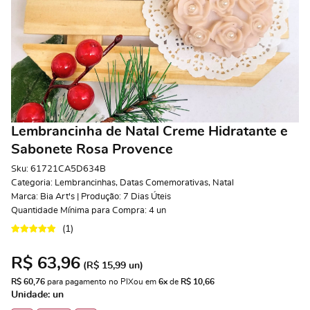
Lembrancinha de Natal Creme Hidratante e
Sabonete Rosa Provence
Sku:
61721CA5D634B
Categoria:
Lembrancinhas
,
Datas Comemorativas
,
Natal
Marca:
Bia Art's | Produção: 7 Dias Úteis
Quantidade Mínima para Compra:
4
un
(1)
R$ 63,96
(
R$ 15,99
un)
R$ 60,76
 para pagamento no PIX
ou em 
6x
 de 
R$ 10,66 
Unidade: un