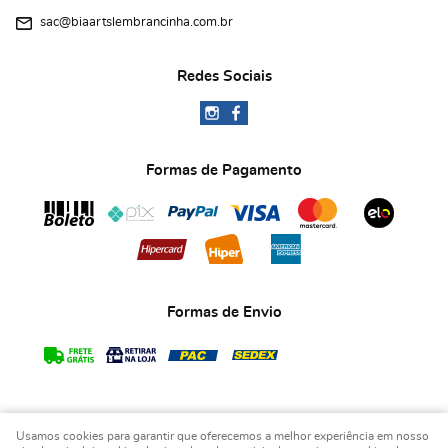
sac@biaartslembrancinha.com.br
Redes Sociais
Formas de Pagamento
Formas de Envio
Usamos cookies para garantir que oferecemos a melhor experiência em nosso
COPYRIGHT BIA ART'S LEMBRANCINHAS - 2026 - TODOS OS DIREITOS RESERVADOS.