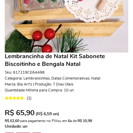
Lembrancinha de Natal Kit Sabonete
Biscoitinho e Bengala Natal
Sku:
617219CE64A98
Categoria:
Lembrancinhas
,
Datas Comemorativas
,
Natal
Marca:
Bia Art's | Produção: 7 Dias Úteis
Quantidade Mínima para Compra:
10
un
(1)
R$ 65,90
(
R$ 6,59
un)
R$ 62,60
 para pagamento no PIX
ou em 
6x
 de 
R$ 10,98 
Unidade: un