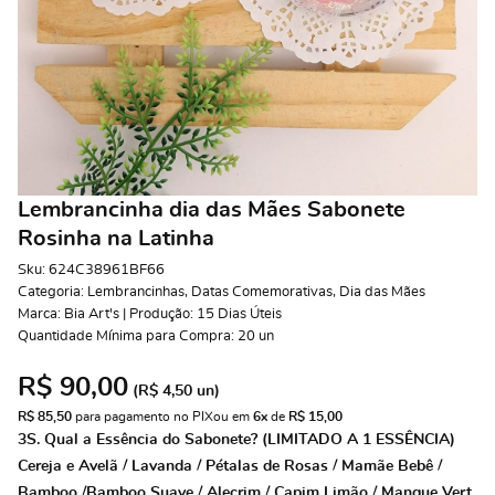
Lembrancinha dia das Mães Sabonete
Rosinha na Latinha
Sku:
624C38961BF66
Categoria:
Lembrancinhas
,
Datas Comemorativas
,
Dia das Mães
Marca:
Bia Art's | Produção: 15 Dias Úteis
Quantidade Mínima para Compra:
20
un
R$ 90,00
(
R$ 4,50
un)
R$ 85,50
 para pagamento no PIX
ou em 
6x
 de 
R$ 15,00 
3S. Qual a Essência do Sabonete? (LIMITADO A 1 ESSÊNCIA)
Cereja e Avelã / Lavanda / Pétalas de Rosas / Mamãe Bebê /
Bamboo /Bamboo Suave / Alecrim / Capim Limão / Mangue Vert