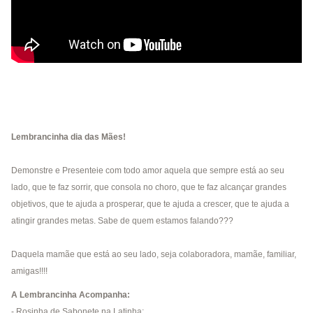
Lembrancinha dia das Mães!
Demonstre e Presenteie com todo amor aquela que sempre está ao seu
lado, que te faz sorrir, que consola no choro, que te faz alcançar grandes
objetivos, que te ajuda a prosperar, que te ajuda a crescer, que te ajuda a
atingir grandes metas. Sabe de quem estamos falando???
Daquela mamãe que está ao seu lado, seja colaboradora, mamãe, familiar,
amigas!!!!
A Lembrancinha Acompanha:
- Rosinha de Sabonete na Latinha;