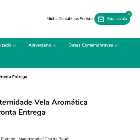
0
izado
Aniversário
Datas Comemorativas
Pronta Entrega
ernidade Vela Aromática
onta Entrega
 Entrega
Maternidade / Chá de Bebê