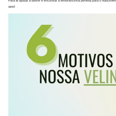
Para te ajudar a definir e encontrar a lembrancinha perfeita para o Nasci
sem!