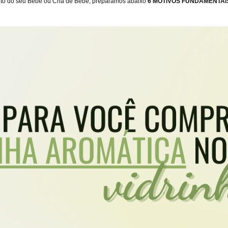
mento do seu Bebê ou Chá de Bebê, preparamos abaixo
6 MOTIVOS FUNDAMENTA