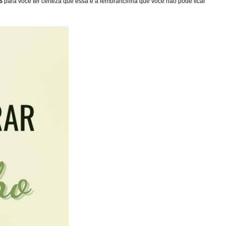
IS
para você ter certeza que essa é a lembrancinha que você não pode ficar