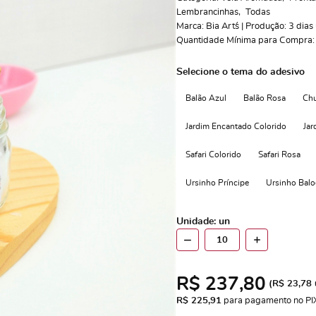
Lembrancinhas
Todas
Marca:
Bia Art´s | Produção: 3 dias 
Quantidade Mínima para Compra
Selecione o tema do adesivo
Balão Azul
Balão Rosa
Chu
Jardim Encantado Colorido
Jar
Safari Colorido
Safari Rosa
Ursinho Príncipe
Ursinho Balo
Unidade: un
R$ 237,80
(
R$ 23,78
R$ 225,91
 para pagamento no PI