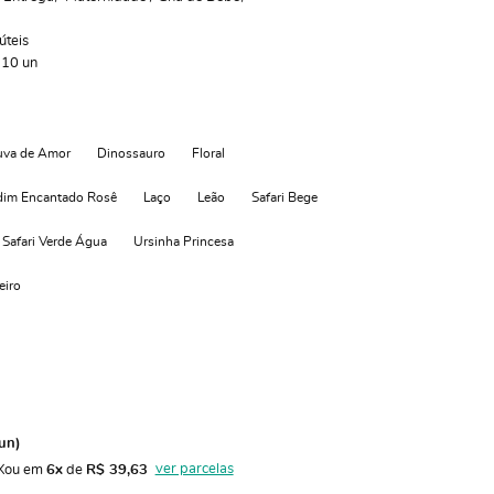
úteis
:
10
un
va de Amor
Dinossauro
Floral
dim Encantado Rosê
Laço
Leão
Safari Bege
Safari Verde Água
Ursinha Princesa
eiro
un)
ver parcelas
X
ou em 
6x
 de 
R$ 39,63 