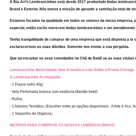
A Bia Art’s Lembrancinhas está desde 2017 produzindo lindas lembranci
Brasil e Exterior. Nós temos a missão de garantir a satisfação total de 
Estamos focados na qualidade em todos os setores da nossa empresa, p
especial, então vocês merecem lindas lembrancinhas e um atendimento 
Tenha tranquilidade de comprar de uma empresa que está disposta a te 
esclarecermos as suas dúvidas. Somente nos enviar a sua pergunta.
Que tal encantar os seus convidados no Chá de Bebê ou as suas visita
Lembrancinha Maternidade Vela Aromática com Rolha a Pronta Entrega
A Lembrancinha Acompanha:
- 1 Frasco vidro 40g;
- Vela Perfumada branca com essência Mamãe bebê;
- Rolha;
- 1 Adesivo Temático;
(Escolher entre as opções disponíveis - A Arte é
fixa
, 
- 1 Saquinho de Organza;
;
MOTIVOS PARA COMPRAR AS NOSSAS LEMBRANCINHAS!